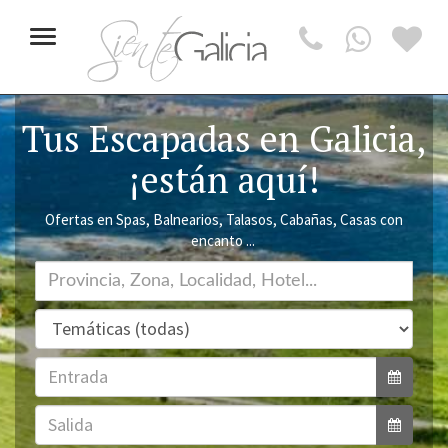
Toggle
navigation
Tus Escapadas en Galicia,
¡están aquí!
Ofertas en Spas, Balnearios, Talasos, Cabañas, Casas con
encanto ...