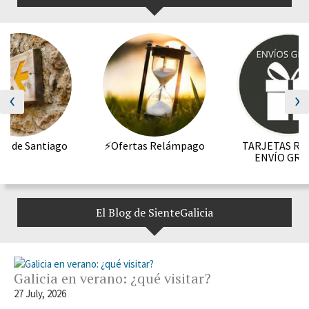
‹
›
o de Santiago
⚡Ofertas Relámpago
TARJETAS RE
ENVÍO GRA
El Blog de SienteGalicia
Galicia en verano: ¿qué visitar?
27 July, 2026