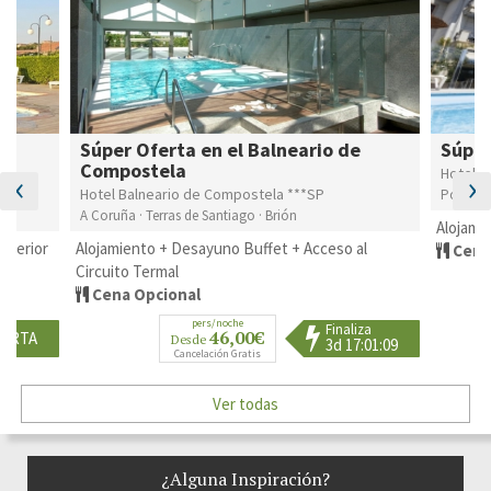
Súper
s
Súper Oferta en el Balneario de
Compostela
Hotel Al
‹
›
Hotel Balneario de Compostela ***SP
Ponteved
A Coruña · Terras de Santiago · Brión
Alojami
xterior
Alojamiento + Desayuno Buffet + Acceso al
Cena
Circuito Termal
Cena Opcional
pers/noche
Finaliza
46,00€
ERTA
Desde
3d 17:01:08
Cancelación Gratis
Ver todas
¿Alguna Inspiración?