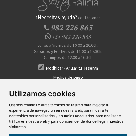
¿Necesitas ayuda?
contáctanos
982 226 865
982 226 865
+34
Lunes a Viernes de 10.00 a 20.00h.
Sábados y Festivos de 11.00 a 17.30h.
Domingos de 12.00 a 16.30h.
Modificar
-
Anular tu Reserva
Medios de pago
Transferencia, Pago al Hotel, Tarjeta, Teléfono
Utilizamos cookies
Usamos cookies y otras técnicas de rastreo para mejorar tu
experiencia de navegación en nuestra web, para mostrarte
contenidos personalizados y anuncios adecuados, para analizar el
tráfico en nuestra web y para comprender de donde llegan nuestros
visitantes.
Quiénes Somos
Prensa
FAQ's
Condiciones Generales-Privacidad
Información
|
|
|
|
sobre cookies
Ayudas
|