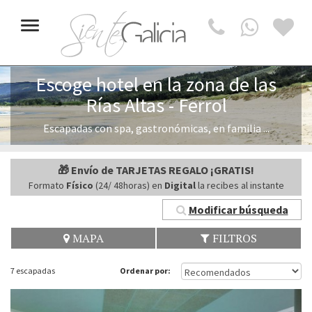
Toggle
navigation
Escoge hotel en la zona de las
Rías Altas - Ferrol
Escapadas con spa, gastronómicas, en familia ...
🎁 Envío de TARJETAS REGALO ¡GRATIS!
Formato
Físico
(24/ 48horas) en
Digital
la recibes al instante
Modificar búsqueda
MAPA
FILTROS
7 escapadas
Ordenar por: