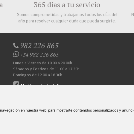
a
365 días a tu servicio
Somos comprometidas y trabajamos todos los días del
N
año para resolver cualquier duda que pueda surgirte.
982 226 865
982 226 865
+34
Lunes a Viernes de 10.00 a 20.00h.
Sábados y Festivos de 11.00 a 17.30h.
Domingos de 12.00 a 16.30h.
Modificar
-
Anular tu Reserva
 Somos
Prensa
FAQ's
Condiciones Generales-Privacidad
Información sobre cookie
|
|
|
|
e navegación en nuestra web, para mostrarte contenidos personalizados y anunci
S.L
. Av. Vila Verde Cidade de Portugal, 25 Bajo. Lugo 27002 – España - Licencia Agencia de viajes
N°
Todos los derechos reservados