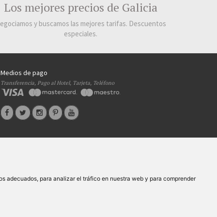
Los mejores precios de Galicia
egociamos y buscamos las mejores tarifas. Descuentos
especiales.
Medios de pago
Transferencia, Pago al Hotel, Tarjeta, Teléfono
s
Ayudas
|
os adecuados, para analizar el tráfico en nuestra web y para comprender
 XG.362
- C.I.F.
B-27413228