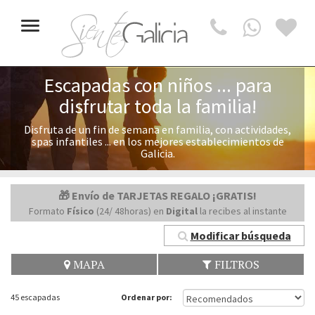
Toggle
navigation
Escapadas con niños ... para
disfrutar toda la familia!
Disfruta de un fin de semana en familia, con actividades,
spas infantiles ... en los mejores establecimientos de
Galicia.
🎁 Envío de TARJETAS REGALO ¡GRATIS!
Formato
Físico
(24/ 48horas) en
Digital
la recibes al instante
Modificar búsqueda
MAPA
FILTROS
45 escapadas
Ordenar por: