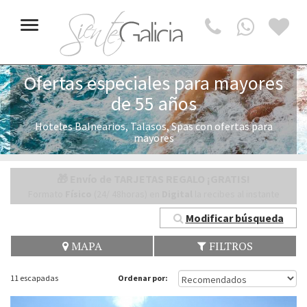
Toggle
navigation
Ofertas especiales para mayores
de 55 años
Hoteles Balnearios, Talasos, Spas con ofertas para
mayores
🎁 Envío de TARJETAS REGALO ¡GRATIS!
Formato
Físico
(24/ 48horas) en
Digital
la recibes al instante
Modificar búsqueda
MAPA
FILTROS
11 escapadas
Ordenar por: