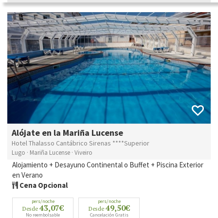
Alójate en la Mariña Lucense
Hotel Thalasso Cantábrico Sirenas ****Superior
Lugo · Mariña Lucense · Viveiro
Alojamiento + Desayuno Continental o Buffet + Piscina Exterior
en Verano
Cena Opcional
pers/noche
pers/noche
43,07€
49,50€
Desde
Desde
No reembolsable
Cancelación Gratis