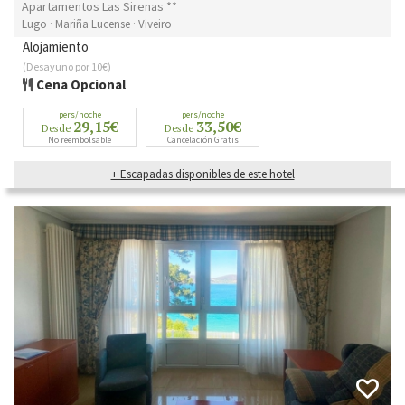
Apartamentos Las Sirenas **
Lugo · Mariña Lucense · Viveiro
Alojamiento
(Desayuno por 10€)
Cena Opcional
pers/noche
pers/noche
29,15€
33,50€
Desde
Desde
No reembolsable
Cancelación Gratis
+ Escapadas disponibles de este hotel