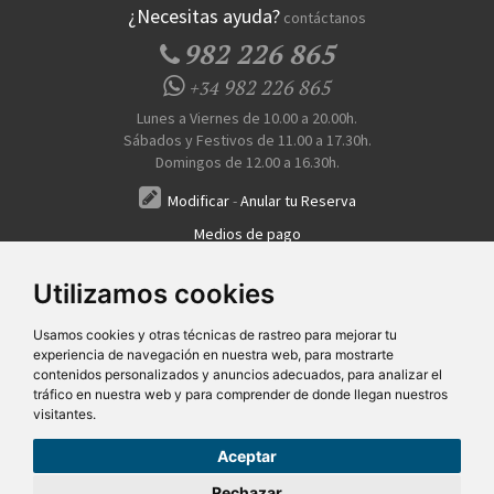
¿Necesitas ayuda?
contáctanos
982 226 865
982 226 865
+34
Lunes a Viernes de 10.00 a 20.00h.
Sábados y Festivos de 11.00 a 17.30h.
Domingos de 12.00 a 16.30h.
Modificar
-
Anular tu Reserva
Medios de pago
Transferencia, Pago al Hotel, Tarjeta, Teléfono
Utilizamos cookies
Usamos cookies y otras técnicas de rastreo para mejorar tu
experiencia de navegación en nuestra web, para mostrarte
contenidos personalizados y anuncios adecuados, para analizar el
tráfico en nuestra web y para comprender de donde llegan nuestros
visitantes.
Quiénes Somos
Prensa
FAQ's
Condiciones Generales-Privacidad
Información
|
|
|
|
sobre cookies
Ayudas
|
Aceptar
SG Entornos Turísticos S.L
. Av. Vila Verde Cidade de Portugal, 25 Bajo. Lugo 27002 – España
- Licencia Agencia de viajes
N° XG.362
- C.I.F.
B-27413228
Rechazar