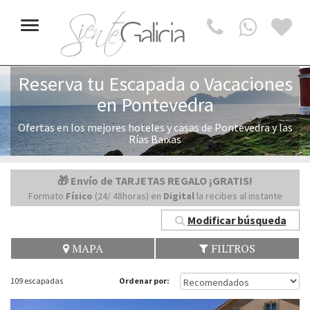
Toggle
navigation
Reserva tu Escapada o Vacaciones
en Pontevedra
Ofertas en los mejores hoteles y casas de Pontevedra y las
Rías Baixas
🎁 Envío de TARJETAS REGALO ¡GRATIS!
Formato
Físico
(24/ 48horas) en
Digital
la recibes al instante
Modificar búsqueda
MAPA
FILTROS
109 escapadas
Ordenar por: