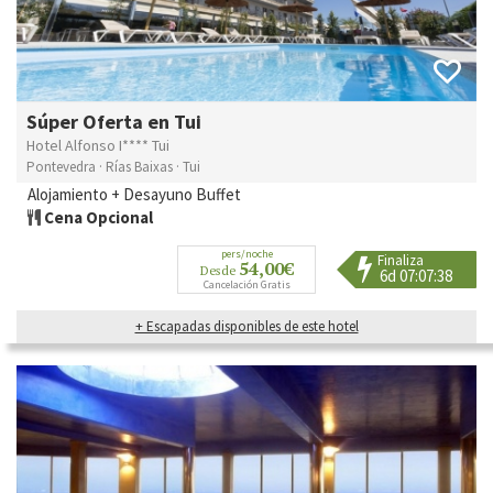
Súper Oferta en Tui
Hotel Alfonso I**** Tui
Pontevedra · Rías Baixas · Tui
Alojamiento + Desayuno Buffet
Cena Opcional
pers/noche
Finaliza
54,00€
Desde
6d 07:07:36
Cancelación Gratis
+ Escapadas disponibles de este hotel