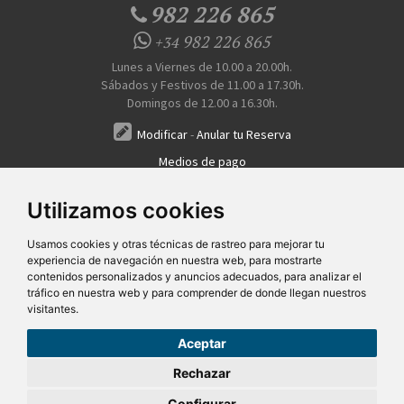
982 226 865
982 226 865
+34
Lunes a Viernes de 10.00 a 20.00h.
Sábados y Festivos de 11.00 a 17.30h.
Domingos de 12.00 a 16.30h.
Modificar
-
Anular tu Reserva
Medios de pago
Transferencia, Pago al Hotel, Tarjeta, Teléfono
Utilizamos cookies
Usamos cookies y otras técnicas de rastreo para mejorar tu
experiencia de navegación en nuestra web, para mostrarte
contenidos personalizados y anuncios adecuados, para analizar el
tráfico en nuestra web y para comprender de donde llegan nuestros
visitantes.
Quiénes Somos
Prensa
FAQ's
Condiciones Generales-Privacidad
Información
|
|
|
|
sobre cookies
Ayudas
|
Aceptar
SG Entornos Turísticos S.L
. Av. Vila Verde Cidade de Portugal, 25 Bajo. Lugo 27002 – España
- Licencia Agencia de viajes
N° XG.362
- C.I.F.
B-27413228
Rechazar
Todos los derechos reservados
Configurar