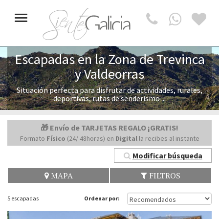
Toggle
navigation
Escapadas en la Zona de Trevinca
y Valdeorras
Situación perfecta para disfrutar de actividades, rurales,
deportivas, rutas de senderismo ...
🎁 Envío de TARJETAS REGALO ¡GRATIS!
Formato
Físico
(24/ 48horas) en
Digital
la recibes al instante
Modificar búsqueda
MAPA
FILTROS
5 escapadas
Ordenar por: