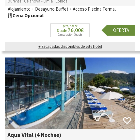
Ourense · Celanova - Limia · Lobios
Alojamiento + Desayuno Buffet + Acceso Piscina Termal
Cena Opcional
pers/noche
76,00€
OFERTA
Desde
Cancelación Gratis
+ Escapadas disponibles de este hotel
Aqua Vital (4 Noches)