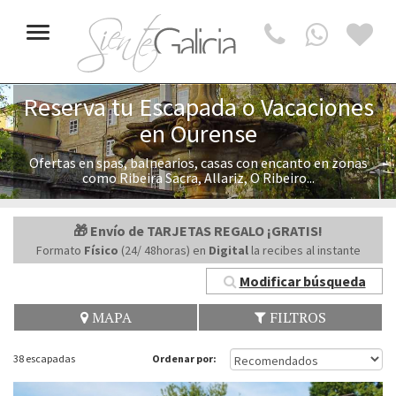
Toggle
navigation
Reserva tu Escapada o Vacaciones
en Ourense
Ofertas en spas, balnearios, casas con encanto en zonas
como Ribeira Sacra, Allariz, O Ribeiro...
🎁 Envío de TARJETAS REGALO ¡GRATIS!
Formato
Físico
(24/ 48horas) en
Digital
la recibes al instante
Modificar búsqueda
MAPA
FILTROS
38 escapadas
Ordenar por: