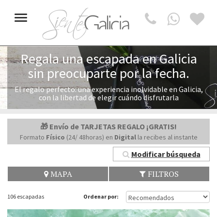
Toggle
navigation
Regala una escapada en Galicia
sin preocuparte por la fecha.
El regalo perfecto: una experiencia inolvidable en Galicia,
con la libertad de elegir cuándo disfrutarla
🎁 Envío de TARJETAS REGALO ¡GRATIS!
Formato
Físico
(24/ 48horas) en
Digital
la recibes al instante
Modificar búsqueda
MAPA
FILTROS
106 escapadas
Ordenar por: