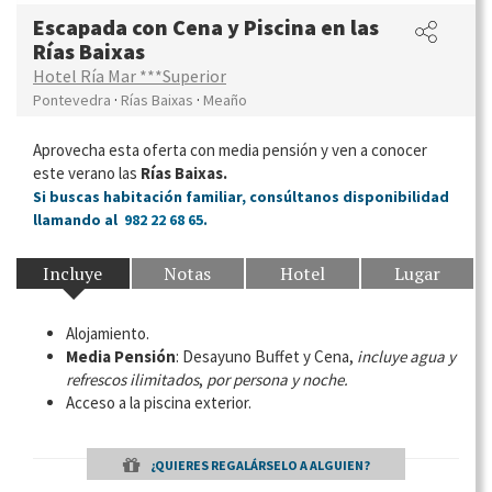
Escapada con Cena y Piscina en las
Rías Baixas
Hotel Ría Mar ***Superior
·
·
Pontevedra
Rías Baixas
Meaño
Aprovecha esta oferta con media pensión y ven a conocer
este verano las
Rías Baixas.
Si buscas habitación familiar, consúltanos disponibilidad
llamando al
982 22 68 65
.
Incluye
Notas
Hotel
Lugar
Alojamiento.
Media Pensión
: Desayuno Buffet y Cena,
incluye agua y
refrescos ilimitados
,
por persona y noche.
Acceso a la piscina exterior.
¿QUIERES REGALÁRSELO A ALGUIEN?