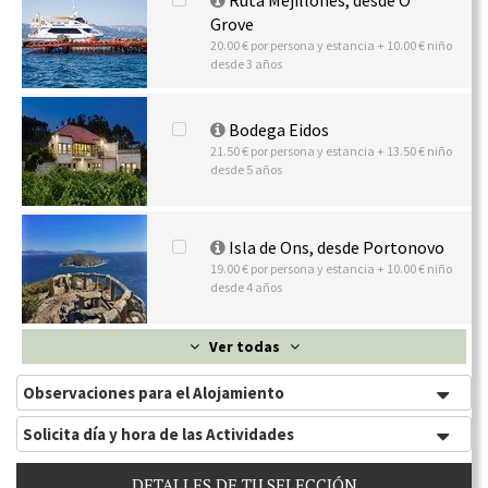
Ruta Mejillones, desde O
Grove
20.00 € por persona y estancia + 10.00 € niño
desde 3 años
Bodega Eidos
21.50 € por persona y estancia + 13.50 € niño
desde 5 años
Isla de Ons, desde Portonovo
19.00 € por persona y estancia + 10.00 € niño
desde 4 años
Ver todas
Observaciones para el Alojamiento
Solicita día y hora de las Actividades
DETALLES DE TU SELECCIÓN