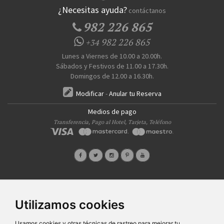
¿Necesitas ayuda?
contáctanos
982 226 865
982 226 865
+34
Lunes a Viernes de 10.00 a 20.00h.
Sábados y Festivos de 11.00 a 17.30h.
Domingos de 12.00 a 16.30h.
Modificar
-
Anular tu Reserva
Medios de pago
Transferencia, Pago al Hotel, Tarjeta, Teléfono
Quiénes Somos
Prensa
FAQ's
Condiciones Generales-Privacidad
Información
|
|
|
|
Utilizamos cookies
sobre cookies
Ayudas
|
SG Entornos Turísticos S.L
. Av. Vila Verde Cidade de Portugal, 25 Bajo. Lugo 27002 – España
Usamos cookies y otras técnicas de rastreo para mejorar tu