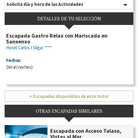
Solicita día y hora de las Actividades
DETALLES DE TU SELECCIÓN
Escapada Gastro Relax con Mariscada en
Sanxenxo
Hotel Carlos I Silgar ****
Fechas:
Del
al
(
noches)
+ Escapadas disponibles de este hotel
OTRAS ESCAPADAS SIMILARES
Escapada con Acceso Talaso,
Vistas al Mar