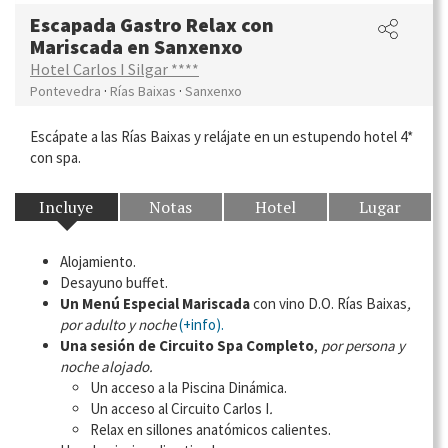
Escapada Gastro Relax con
Mariscada en Sanxenxo
Hotel Carlos I Silgar ****
·
·
Pontevedra
Rías Baixas
Sanxenxo
Escápate a las Rías Baixas y relájate en un estupendo hotel 4*
con spa.
Incluye
Notas
Hotel
Lugar
Alojamiento.
Desayuno buffet.
Un Menú Especial Mariscada
con vino D.O. Rías Baixas
,
por adulto y noche
(+info).
Una sesión de Circuito Spa Completo
,
por persona y
noche alojado.
Un acceso a la Piscina Dinámica.
Un acceso al Circuito Carlos I
.
Relax en sillones anatómicos calientes.