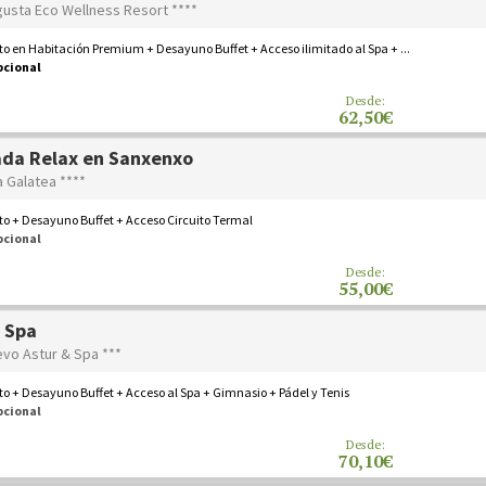
gusta Eco Wellness Resort ****
o en Habitación Premium + Desayuno Buffet + Acceso ilimitado al Spa + ...
pcional
Desde:
62,50€
da Relax en Sanxenxo
a Galatea ****
o + Desayuno Buffet + Acceso Circuito Termal
pcional
Desde:
55,00€
 Spa
evo Astur & Spa ***
o + Desayuno Buffet + Acceso al Spa + Gimnasio + Pádel y Tenis
pcional
Desde:
70,10€