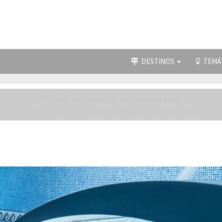
DESTINOS
TEMÁ
🎁 Envío de TARJETAS REGALO ¡GRATIS!
Formato
Físico
(24/ 48horas) en
Digital
la recibes al instante