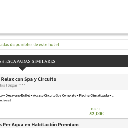
adas disponibles de este hotel
S ESCAPADAS SIMILARES
 Relax con Spa y Circuito
los I Silgar ****
o + Desayuno Buffet + Acceso Circuito Spa Completo + Piscina Climatizada + ...
pcional
Desde:
52,00€
s Per Aqua en Habitación Premium