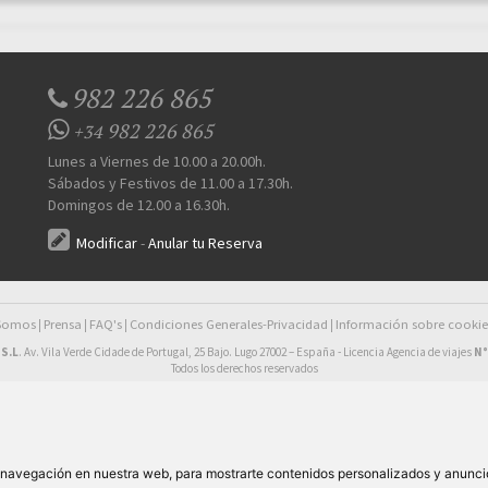
982 226 865
982 226 865
+34
Lunes a Viernes de 10.00 a 20.00h.
Sábados y Festivos de 11.00 a 17.30h.
Domingos de 12.00 a 16.30h.
Modificar
-
Anular tu Reserva
 Somos
Prensa
FAQ's
Condiciones Generales-Privacidad
Información sobre cookie
|
|
|
|
S.L
. Av. Vila Verde Cidade de Portugal, 25 Bajo. Lugo 27002 – España - Licencia Agencia de viajes
N°
Todos los derechos reservados
e navegación en nuestra web, para mostrarte contenidos personalizados y anunci