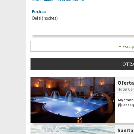
Fechas:
Del
al
(
noches)
+ Escap
OTRA
Oferta
Hotel Car
Alojamient
Cena O
Sanita