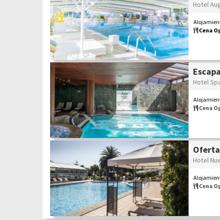
Hotel Au
Alojamient
Cena O
Escapa
Hotel Sp
Alojamient
Cena O
Oferta
Hotel Nu
Alojamient
Cena O