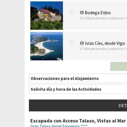
Bodega Eidos
21.50 € por persona y estancia + 
Islas Cíes, desde Vigo
27.00 € por persona y estancia + 
Observaciones para el Alojamiento
Solicita día y hora de las Actividades
DET
Escapada con Acceso Talaso, Vistas al Mar
Gran Talaso Hotel Sanxenxo ****