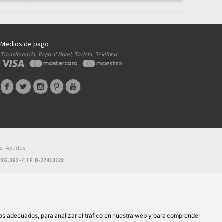
Medios de pago
Transferencia, Pago al Hotel, Tarjeta, Teléfono
s
Ayudas
|
 XG.362
- C.I.F.
B-27413228
os adecuados, para analizar el tráfico en nuestra web y para comprender