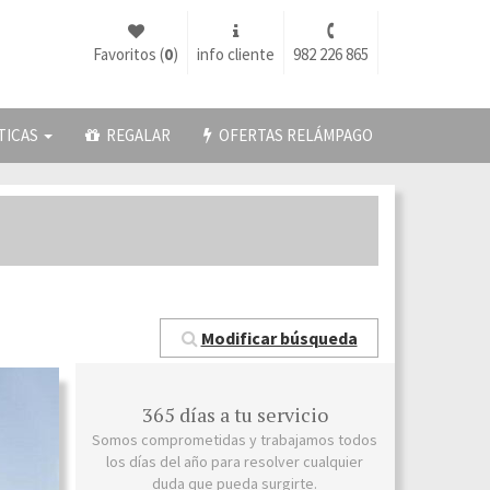
Favoritos (
0
)
info cliente
982 226 865
TICAS
REGALAR
OFERTAS RELÁMPAGO
Modificar búsqueda
365 días a tu servicio
Somos comprometidas y trabajamos todos
los días del año para resolver cualquier
duda que pueda surgirte.