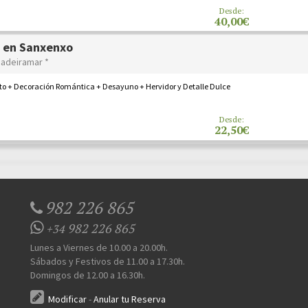
Desde:
40,00€
 en Sanxenxo
nadeiramar *
to + Decoración Romántica + Desayuno + Hervidor y Detalle Dulce
Desde:
22,50€
982 226 865
982 226 865
+34
Lunes a Viernes de 10.00 a 20.00h.
Sábados y Festivos de 11.00 a 17.30h.
Domingos de 12.00 a 16.30h.
Modificar
-
Anular tu Reserva