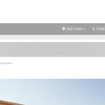
DESTINOS
TEMÁ
🎁 Envío de TARJETAS REGALO ¡GRATIS!
Formato
Físico
(24/ 48horas) en
Digital
la recibes al instante
 Vistas Mar