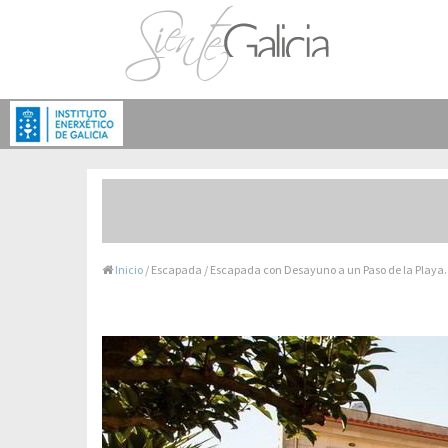
Inicio
/ Escapada / Escapada con Desayuno a un Paso de la Playa.