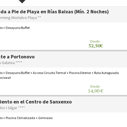
da a Pie de Playa en Rías Baixas (Mín. 2 Noches)
erming Montalvo Playa **
to + Desayuno Buffet
Desde:
32,50€
te a Portonovo
a Galatea ****
o + Desayuno Buffet + Acceso Circuito Termal + Piscina Exterior + Ruta Autoguiada
pcional
Desde:
54,00 €
iento en el Centro de Sanxenxo
los I Silgar ****
to + Piscina Climatizada + Gimnasio