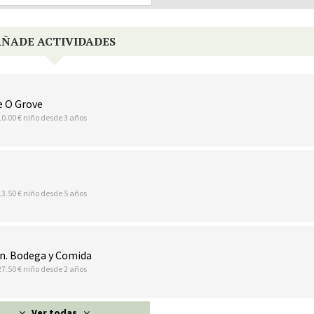
AÑADE ACTIVIDADES
e O Grove
10.00 € niño desde 3 años
13.50 € niño desde 5 años
n. Bodega y Comida
27.50 € niño desde 2 años
Ver todas