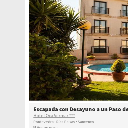
Escapada con Desayuno a un Paso de 
Hotel Oca Vermar ***
·
·
Pontevedra
Rías Baixas
Sanxenxo
Ver en mapa