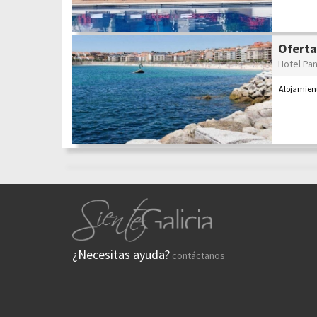
Oferta
Hotel Pa
Alojamien
¿Necesitas ayuda?
contáctanos