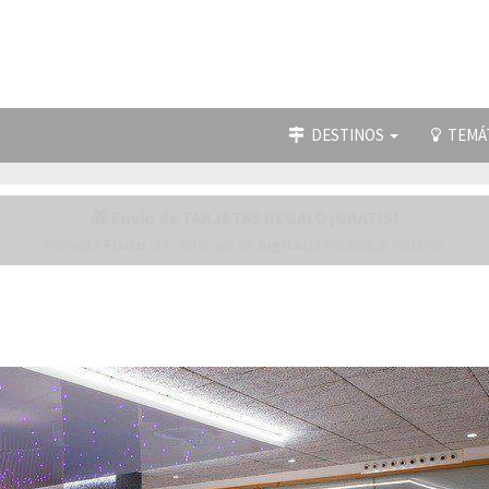
DESTINOS
TEMÁ
🎁 Envío de TARJETAS REGALO ¡GRATIS!
Formato
Físico
(24/ 48horas) en
Digital
la recibes al instante