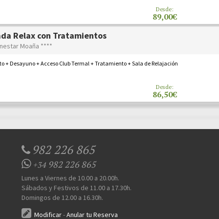
Desde:
89,00€
da Relax con Tratamientos
enestar Moaña ****
to + Desayuno + Acceso Club Termal + Tratamiento + Sala de Relajación
Desde:
86,50€
982 226 865
982 226 865
+34
Lunes a Viernes de 10.00 a 20.00h.
Sábados y Festivos de 11.00 a 17.30h.
Domingos de 12.00 a 16.30h.
Modificar
-
Anular tu Reserva