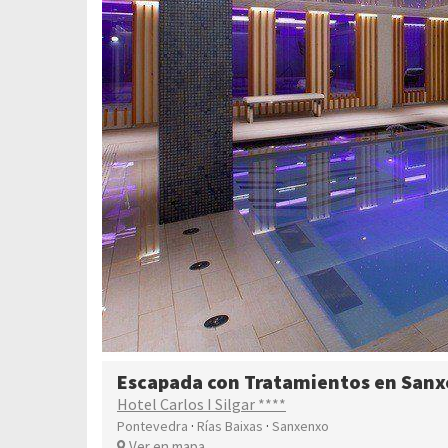
Escapada con Tratamientos en San
Hotel Carlos I Silgar ****
·
·
Pontevedra
Rías Baixas
Sanxenxo
Ver en mapa