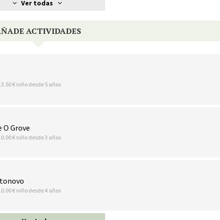
Ver todas
AÑADE ACTIVIDADES
13.50 € niño desde 5 años
e O Grove
10.00 € niño desde 3 años
rtonovo
10.00 € niño desde 4 años