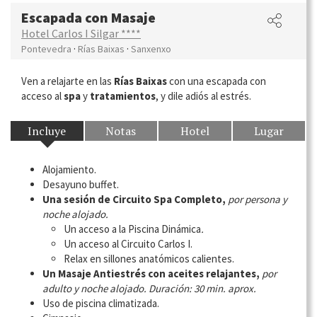
Escapada con Masaje
Hotel Carlos I Silgar ****
·
·
Pontevedra
Rías Baixas
Sanxenxo
Ven a relajarte en las
Rías Baixas
con una escapada con
acceso al
spa
y
tratamientos
, y dile adiós al estrés.
Incluye
Notas
Hotel
Lugar
Alojamiento.
Desayuno buffet.
Una sesión de Circuito Spa Completo,
por persona y
noche alojado.
Un acceso a la Piscina Dinámica
.
Un acceso al Circuito Carlos I.
Relax en sillones anatómicos calientes.
Un Masaje Antiestrés con aceites relajantes,
por
adulto y noche alojado. Duración: 30 min. aprox.
Uso de piscina climatizada.