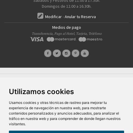
Sábados y Festivos de 11.00 a 17.30h.
Domingos de 12.00 a 16.30h.
Modificar
-
Anular tu Reserva
Medios de pago
Transferencia, Pago al Hotel, Tarjeta, Teléfono
Quiénes Somos
Prensa
FAQ's
Condiciones Generales-Privacidad
Información
|
|
|
|
sobre cookies
Ayudas
|
Utilizamos cookies
SG Entornos Turísticos S.L
. Av. Vila Verde Cidade de Portugal, 25 Bajo. Lugo 27002 – España
- Licencia Agencia de viajes
N° XG.362
- C.I.F.
B-27413228
Todos los derechos reservados
Usamos cookies y otras técnicas de rastreo para mejorar tu
experiencia de navegación en nuestra web, para mostrarte
contenidos personalizados y anuncios adecuados, para analizar el
tráfico en nuestra web y para comprender de donde llegan nuestros
visitantes.