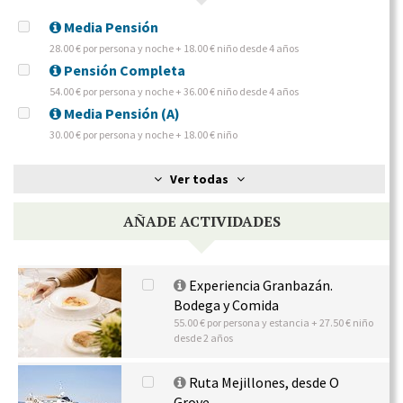
Media Pensión
28.00 € por persona y noche + 18.00 € niño desde 4 años
Pensión Completa
54.00 € por persona y noche + 36.00 € niño desde 4 años
Media Pensión (A)
30.00 € por persona y noche + 18.00 € niño
Ver todas
AÑADE ACTIVIDADES
Experiencia Granbazán.
Bodega y Comida
55.00 € por persona y estancia + 27.50 € niño
desde 2 años
Ruta Mejillones, desde O
Grove