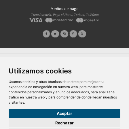
Medios de pago
Transferencia, Pago al Hotel, Tarjeta, Teléfono
Quiénes Somos
Prensa
FAQ's
Condiciones Generales-Privacidad
Información
|
|
|
|
sobre cookies
Ayudas
|
Utilizamos cookies
SG Entornos Turísticos S.L
. Av. Vila Verde Cidade de Portugal, 25 Bajo. Lugo 27002 – España
- Licencia Agencia de viajes
N° XG.362
- C.I.F.
B-27413228
Todos los derechos reservados
Usamos cookies y otras técnicas de rastreo para mejorar tu
experiencia de navegación en nuestra web, para mostrarte
contenidos personalizados y anuncios adecuados, para analizar el
tráfico en nuestra web y para comprender de donde llegan nuestros
visitantes.
Aceptar
101,00€
Desde
Rechazar
pers/noche