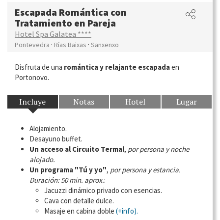
Escapada Romántica con
Tratamiento en Pareja
Hotel Spa Galatea ****
·
·
Pontevedra
Rías Baixas
Sanxenxo
Disfruta de una
romántica y relajante escapada
en
Portonovo.
Incluye
Notas
Hotel
Lugar
Alojamiento.
Desayuno buffet.
Un acceso al Circuito Termal
,
por persona y noche
alojado.
Un programa "Tú y yo"
,
por persona y estancia.
Duración: 50 min. aprox.
:
Jacuzzi dinámico privado con esencias.
Cava con detalle dulce.
Masaje en cabina doble
(+info).