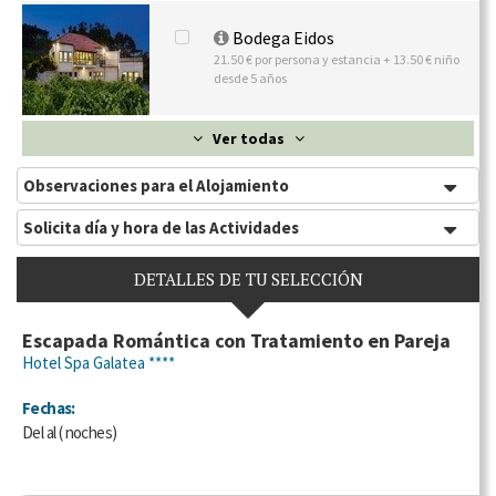
Bodega Eidos
21.50 € por persona y estancia + 13.50 € niño
desde 5 años
Ver todas
Observaciones para el Alojamiento
Solicita día y hora de las Actividades
DETALLES DE TU SELECCIÓN
Escapada Romántica con Tratamiento en Pareja
Hotel Spa Galatea ****
Fechas:
Del
al
(
noches)