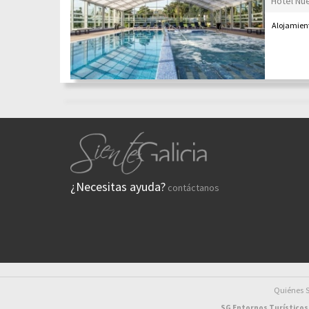
Hotel Nu
Alojamient
¿Necesitas ayuda?
contáctanos
Quiénes
SG Entornos Turísticos 