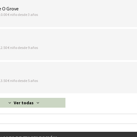
e O Grove
10.00 € niño desde 3 años
12.50 € niño desde 9 años
13.50 € niño desde 5 años
Ver todas