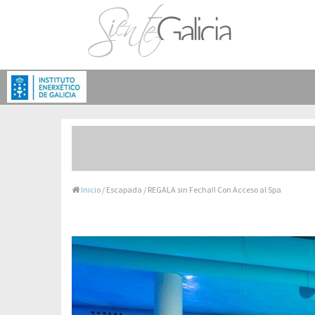
Inicio
/ Escapada / REGALA sin Fecha!! Con Acceso al Spa