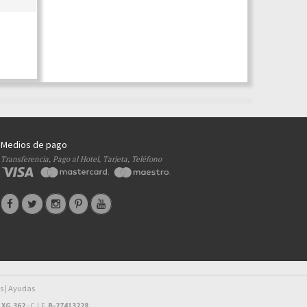
Medios de pago
Transferencia, Pago al Hotel, Tarjeta, Teléfono
s
Ayudas
|
 XG.362
- C.I.F.
B-27413228