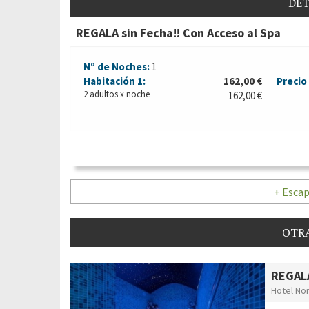
DET
REGALA sin Fecha!! Con Acceso al Spa
Nº de Noches:
1
Habitación
1:
162,00 €
Precio 
2 adultos x noche
162,00 €
+ Escap
OTRA
REGALA
Hotel Nor