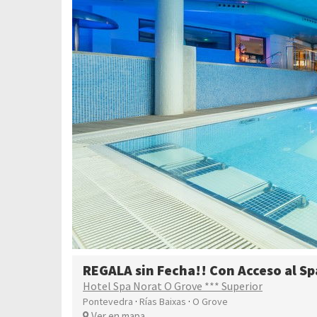
REGALA sin Fecha!! Con Acceso al Sp
Hotel Spa Norat O Grove *** Superior
·
·
Pontevedra
Rías Baixas
O Grove
Ver en mapa