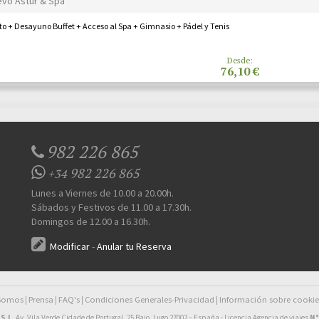
evo Astur & Spa ***
o + Desayuno Buffet + Acceso al Spa + Gimnasio + Pádel y Tenis
Desde:
76,10 €
982 226 865
982 226 865
+34
Lunes a Viernes de 10.00 a 20.00h.
Sábados y Festivos de 11.00 a 17.30h.
Domingos de 12.00 a 16.30h.
Modificar
-
Anular tu Reserva
 Somos
Prensa
FAQ's
Condiciones Generales-Privacidad
Información sobre cookie
|
|
|
|
S.L
. Av. Vila Verde Cidade de Portugal, 25 Bajo. Lugo 27002 – España - Licencia Agencia de viajes
N°