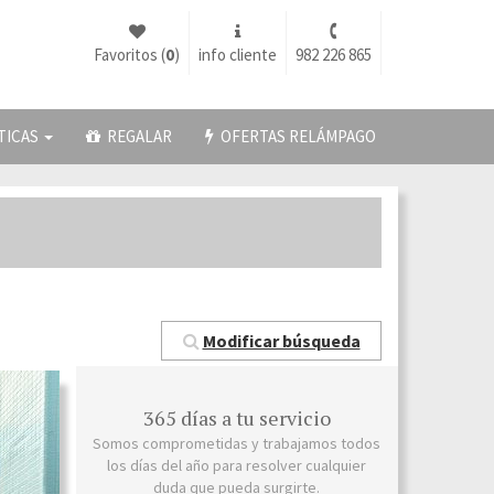
Favoritos (
0
)
info cliente
982 226 865
TICAS
REGALAR
OFERTAS RELÁMPAGO
Modificar búsqueda
365 días a tu servicio
Somos comprometidas y trabajamos todos
los días del año para resolver cualquier
duda que pueda surgirte.