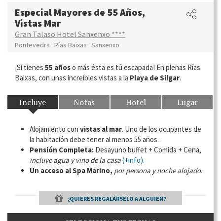
Especial Mayores de 55 Años,
Vistas Mar
Gran Talaso Hotel Sanxenxo ****
·
·
Pontevedra
Rías Baixas
Sanxenxo
¡Si tienes
55 años
o más ésta es tú escapada! En plenas Rías
Baixas, con unas increíbles vistas a la
Playa de Silgar
.
Incluye
Notas
Hotel
Lugar
Alojamiento con
vistas al mar
. Uno de los ocupantes de
la habitación debe tener al menos 55 años.
Pensión Completa:
Desayuno buffet + Comida + Cena,
incluye agua y vino de la casa
(+info).
Un acceso al Spa Marino,
por persona y noche alojado.
¿QUIERES REGALÁRSELO A ALGUIEN?