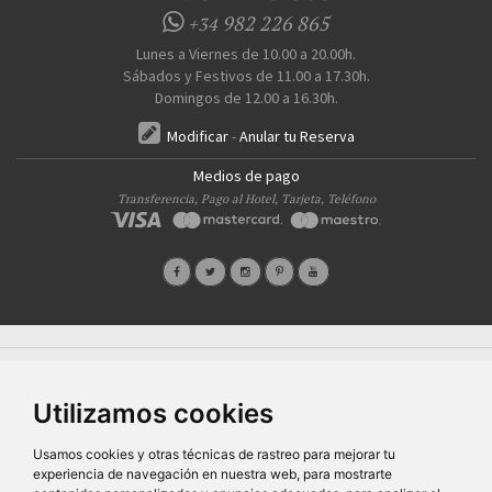
982 226 865
+34
Lunes a Viernes de 10.00 a 20.00h.
Sábados y Festivos de 11.00 a 17.30h.
Domingos de 12.00 a 16.30h.
Modificar
-
Anular tu Reserva
Medios de pago
Transferencia, Pago al Hotel, Tarjeta, Teléfono
Quiénes Somos
Prensa
FAQ's
Condiciones Generales-Privacidad
Información
|
|
|
|
sobre cookies
Ayudas
|
Utilizamos cookies
SG Entornos Turísticos S.L
. Av. Vila Verde Cidade de Portugal, 25 Bajo. Lugo 27002 – España
- Licencia Agencia de viajes
N° XG.362
- C.I.F.
B-27413228
Todos los derechos reservados
Usamos cookies y otras técnicas de rastreo para mejorar tu
experiencia de navegación en nuestra web, para mostrarte