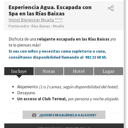
Experiencia Agua. Escapada con
Spa en las Rías Baixas
Hotel Bienestar Moaña ****
·
·
Pontevedra
Rías Baixas
Moaña
Disfruta de una
relajante escapada en las Rías Baixas
¡no
te lo pienses más!
Si vas con niños y necesitas cama supletoria o cuna,
consúltanos disponibilidad llamando al
982 22 68 65
.
Incluye
Notas
Hotel
Lugar
Alojamiento
(1 o 2 camas, según disponibilidad del hotel).
Desayuno.
Un acceso al Club Termal,
por persona y noche alojado.
¿QUIERES REGALÁRSELO A ALGUIEN?