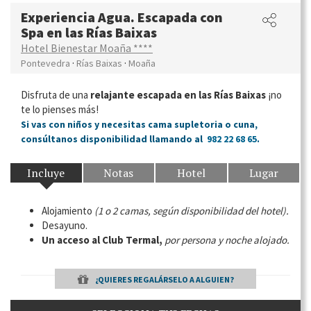
Experiencia Agua. Escapada con
Spa en las Rías Baixas
Hotel Bienestar Moaña ****
·
·
Pontevedra
Rías Baixas
Moaña
Disfruta de una
relajante escapada en las Rías Baixas
¡no
te lo pienses más!
Si vas con niños y necesitas cama supletoria o cuna,
consúltanos disponibilidad llamando al
982 22 68 65
.
Incluye
Notas
Hotel
Lugar
Alojamiento
(1 o 2 camas, según disponibilidad del hotel).
Desayuno.
Un acceso al Club Termal,
por persona y noche alojado.
¿QUIERES REGALÁRSELO A ALGUIEN?