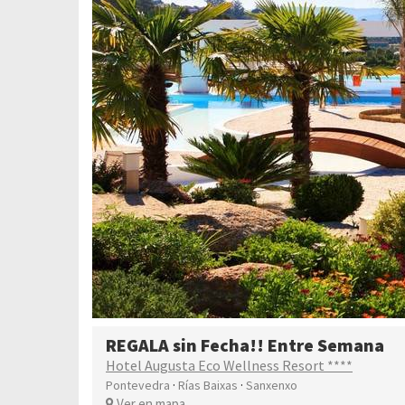
REGALA sin Fecha!! Entre Semana
Hotel Augusta Eco Wellness Resort ****
·
·
Pontevedra
Rías Baixas
Sanxenxo
Ver en mapa