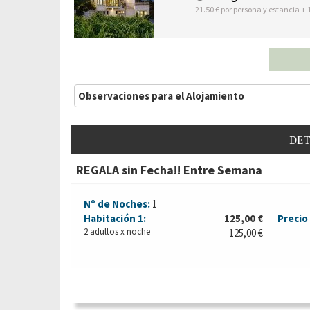
21.50 € por persona y estancia + 
Observaciones para el Alojamiento
DET
REGALA sin Fecha!! Entre Semana
Nº de Noches:
1
Habitación
1:
125,00 €
Precio 
2 adultos x noche
125,00 €