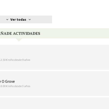
Ver todas
AÑADE ACTIVIDADES
12.50 € niño desde 9 años
e O Grove
10.00 € niño desde 3 años