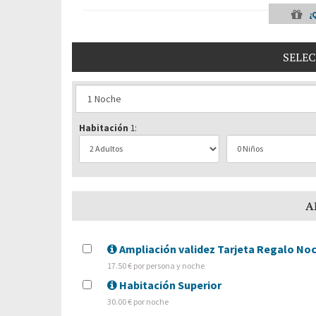
¿
SELEC
Habitación
1:
A
Ampliación validez Tarjeta Regalo Noc
17.50 € por persona y noche
Habitación Superior
30.00 € por noche