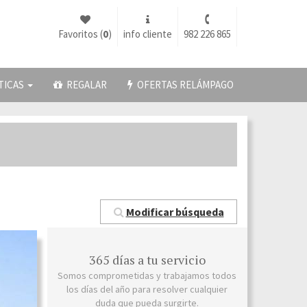
Favoritos (
0
)
info cliente
982 226 865
TICAS
REGALAR
OFERTAS RELÁMPAGO
Modificar búsqueda
365 días a tu servicio
Somos comprometidas y trabajamos todos
los días del año para resolver cualquier
duda que pueda surgirte.