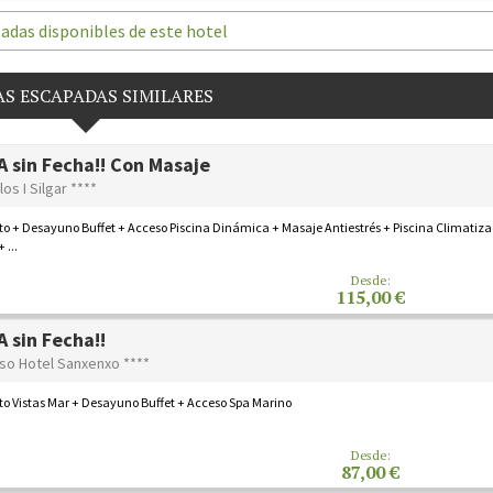
adas disponibles de este hotel
S ESCAPADAS SIMILARES
 sin Fecha!! Con Masaje
los I Silgar ****
o + Desayuno Buffet + Acceso Piscina Dinámica + Masaje Antiestrés + Piscina Climatiz
 ...
Desde:
115,00 €
 sin Fecha!!
aso Hotel Sanxenxo ****
o Vistas Mar + Desayuno Buffet + Acceso Spa Marino
Desde:
87,00 €