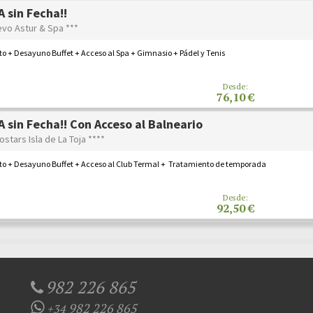
 sin Fecha!!
evo Astur & Spa ***
o + Desayuno Buffet + Acceso al Spa + Gimnasio + Pádel y Tenis
Desde:
76,10 €
 sin Fecha!! Con Acceso al Balneario
ostars Isla de La Toja ****
to + Desayuno Buffet + Acceso al Club Termal + Tratamiento de temporada
Desde:
92,50 €
982 226 865
982 226 865
+34