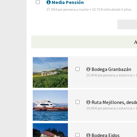
Media Pensión
27.50 € por persona y noche + 13.75 € niño desde 3 años
Bodega Granbazán
25.00 € por persona y estancia + 
Ruta Mejillones, desd
20.00 € por persona y estancia + 
Bodega Eidos