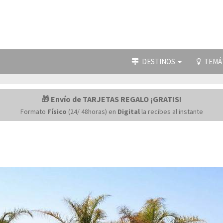
DESTINOS
TEMÁ
🎁 Envío de TARJETAS REGALO ¡GRATIS!
Formato
Físico
(24/ 48horas) en
Digital
la recibes al instante