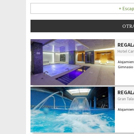
+ Escap
OTRA
REGALA
Hotel Car
Alojamient
Gimnasio +
REGALA
Gran Tal
Alojamient