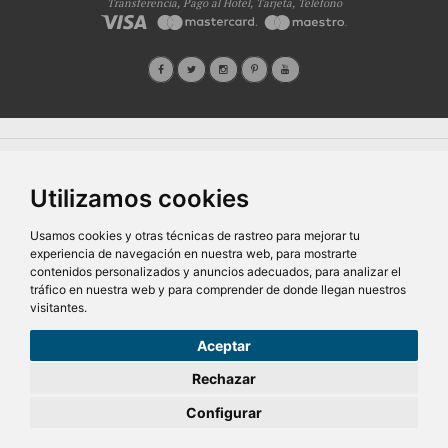
Transferencia, Pago al Hotel, Tarjeta, Teléfono
Quiénes Somos
Prensa
FAQ's
Condiciones Generales-Privacidad
Información
|
|
|
|
sobre cookies
Ayudas
|
Utilizamos cookies
SG Entornos Turísticos S.L
. Av. Vila Verde Cidade de Portugal, 25 Bajo. Lugo 27002 – España
- Licencia Agencia de viajes
N° XG.362
- C.I.F.
B-27413228
Todos los derechos reservados
Usamos cookies y otras técnicas de rastreo para mejorar tu
experiencia de navegación en nuestra web, para mostrarte
contenidos personalizados y anuncios adecuados, para analizar el
tráfico en nuestra web y para comprender de donde llegan nuestros
visitantes.
Aceptar
77,50€
Desde
Rechazar
pers/noche
Configurar
RESERVAR