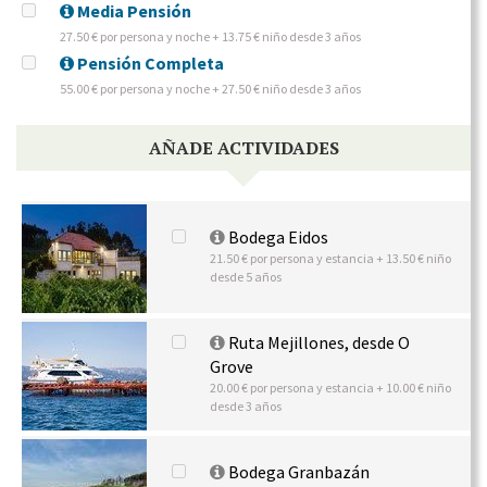
Media Pensión
27.50 € por persona y noche + 13.75 € niño desde 3 años
Pensión Completa
55.00 € por persona y noche + 27.50 € niño desde 3 años
AÑADE ACTIVIDADES
Bodega Eidos
21.50 € por persona y estancia + 13.50 € niño
desde 5 años
Ruta Mejillones, desde O
Grove
20.00 € por persona y estancia + 10.00 € niño
desde 3 años
Bodega Granbazán