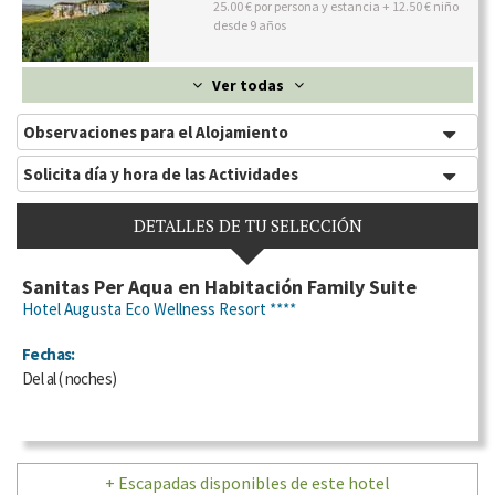
25.00 € por persona y estancia + 12.50 € niño
desde 9 años
Ver todas
Observaciones para el Alojamiento
Solicita día y hora de las Actividades
DETALLES DE TU SELECCIÓN
Sanitas Per Aqua en Habitación Family Suite
Hotel Augusta Eco Wellness Resort ****
Fechas:
Del
al
(
noches)
+ Escapadas disponibles de este hotel