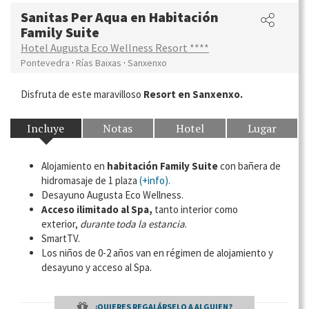
Sanitas Per Aqua en Habitación
Family Suite
Hotel Augusta Eco Wellness Resort ****
·
·
Pontevedra
Rías Baixas
Sanxenxo
Disfruta de este maravilloso
Resort en Sanxenxo.
Incluye
Notas
Hotel
Lugar
Alojamiento en
habitación Family Suite
con bañera de
hidromasaje de 1 plaza
(+info).
Desayuno Augusta Eco Wellness.
Acceso ilimitado al Spa,
tanto interior como
exterior,
durante toda la estancia
.
SmartTV.
Los niños de 0-2 años van en régimen de alojamiento y
desayuno y acceso al Spa.
¿QUIERES REGALÁRSELO A ALGUIEN?