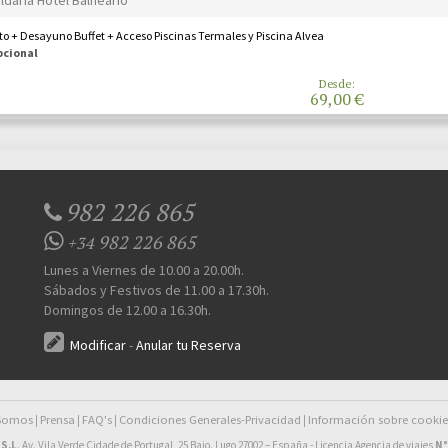
o + Desayuno Buffet + Acceso Piscinas Termales y Piscina Alvea
pcional
Desde:
69,00 €
982 226 865
982 226 865
+34
Lunes a Viernes de 10.00 a 20.00h.
Sábados y Festivos de 11.00 a 17.30h.
Domingos de 12.00 a 16.30h.
Modificar
-
Anular tu Reserva
 Somos
Prensa
FAQ's
Condiciones Generales-Privacidad
Información sobre cookie
|
|
|
|
S.L
. Av. Vila Verde Cidade de Portugal, 25 Bajo. Lugo 27002 – España - Licencia Agencia de viajes
N°