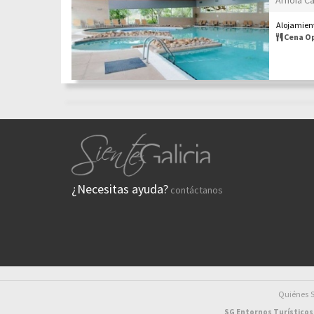
Alojamient
Cena O
¿Necesitas ayuda?
contáctanos
Quiénes
SG Entornos Turísticos 