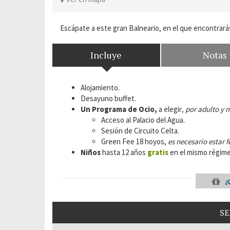
Escápate a este gran Balneario, en el que encontrar
Incluye
Notas
Alojamiento.
Desayuno buffet.
Un Programa de Ocio,
a elegir
, por adulto y 
Acceso al Palacio del Agua.
Sesión de Circuito Celta.
Green Fee 18 hoyos,
es necesario estar 
Niños
hasta 12 años
gratis
en el mismo régimen
¿
SE