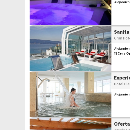
Alojamien
Sanita
Gran Hot
Alojamient
Cena O
Experi
Hotel Bi
Alojamien
Oferta
Arnoia Ca