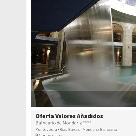
Oferta Valores Añadidos
Balneario de Mondariz ****
·
·
Pontevedra
Rías Baixas
Mondaríz Balneario
Ver en mapa