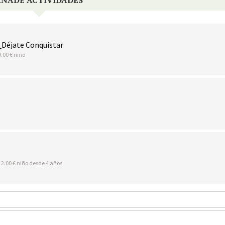
_Déjate Conquistar
9.00 € niño
12.00 € niño desde 4 años