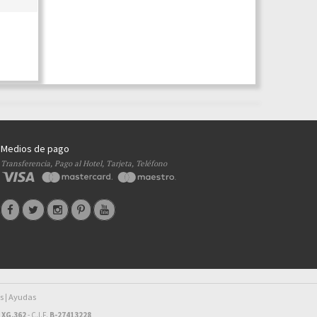
Medios de pago
Transferencia, Pago al Hotel, Tarjeta, Teléfono
s
Ayudas
|
 XG.362
- C.I.F.
B-27413228