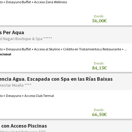
to + Desayuno Buffet + Acceso Zona Wellness
Desde:
56,00€
s Per Aqua
el Nagari Boutique & Spa *****
o + Desayuno Buffet + Acceso al Skyline + Crédito en Tratamientos y Restaurante + ...
pcional
Desde:
84,15€
encia Agua. Escapada con Spa en las Rías Baixas
enestar Moaña ****
to + Desayuno + Acceso Club Termal
Desde:
66,50€
 con Acceso Piscinas
ldaria Hotel Balneario ****