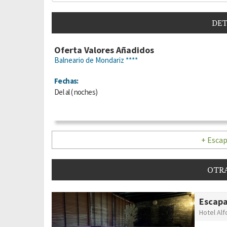
DET
Oferta Valores Añadidos
Balneario de Mondariz ****
Fechas:
Del
al
(
noches)
+ Escap
OTRA
Escapa
Hotel Alf