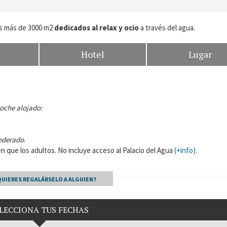
ás más de 3000 m2
dedicados al relax y ocio
a través del agua.
Hotel
Lugar
noche alojado:
federado
.
 que los adultos. No incluye acceso al Palacio del Agua
(+info).
QUIERES REGALÁRSELO A ALGUIEN?
LECCIONA TUS FECHAS