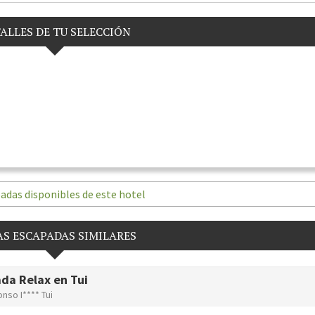
ALLES DE TU SELECCIÓN
adas disponibles de este hotel
S ESCAPADAS SIMILARES
da Relax en Tui
onso I**** Tui