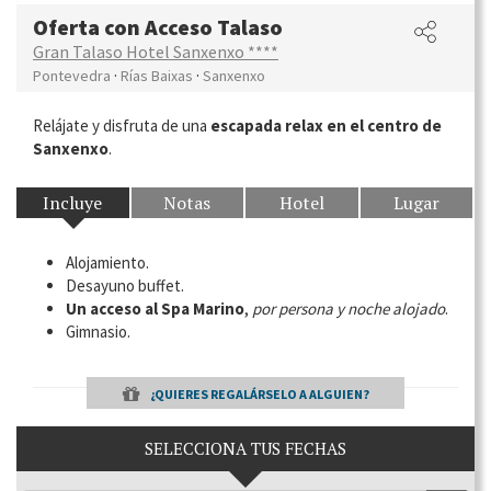
Oferta con Acceso Talaso
Gran Talaso Hotel Sanxenxo ****
·
·
Pontevedra
Rías Baixas
Sanxenxo
Relájate y disfruta de una
escapada relax en el
centro de
Sanxenxo
.
Incluye
Notas
Hotel
Lugar
Alojamiento.
Desayuno buffet.
Un acceso al Spa Marino
,
por persona y noche alojado
.
Gimnasio.
¿QUIERES REGALÁRSELO A ALGUIEN?
SELECCIONA TUS FECHAS