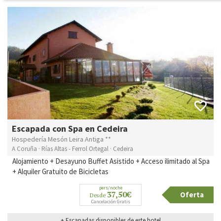
Escapada con Spa en Cedeira
Hospedería Mesón Leira Antiga **
A Coruña · Rías Altas - Ferrol Ortegal · Cedeira
Alojamiento + Desayuno Buffet Asistido + Acceso ilimitado al Spa
+ Alquiler Gratuito de Bicicletas
pers/noche
37,50€
Oferta
Desde
Cancelación Gratis
+ Escapadas disponibles de este hotel