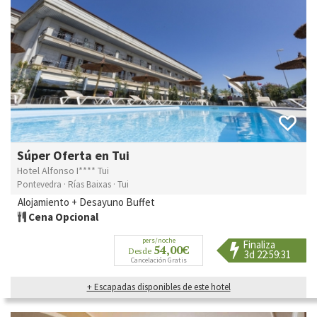
Súper Oferta en Tui
Hotel Alfonso I**** Tui
Pontevedra · Rías Baixas · Tui
Alojamiento + Desayuno Buffet
Cena Opcional
pers/noche
Finaliza
54,00€
Desde
3d 22:59:28
Cancelación Gratis
+ Escapadas disponibles de este hotel