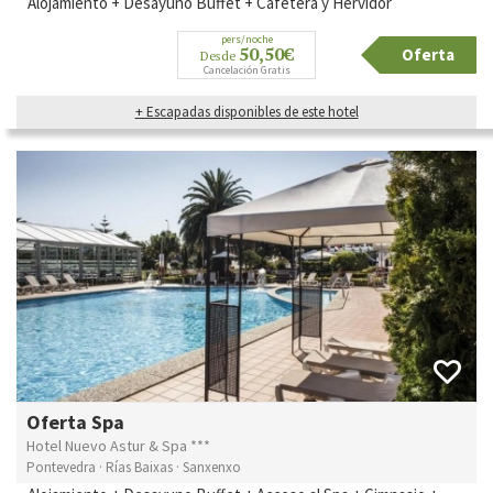
Alojamiento + Desayuno Buffet + Cafetera y Hervidor
pers/noche
50,50€
Oferta
Desde
Cancelación Gratis
+ Escapadas disponibles de este hotel
Oferta Spa
Hotel Nuevo Astur & Spa ***
Pontevedra · Rías Baixas · Sanxenxo