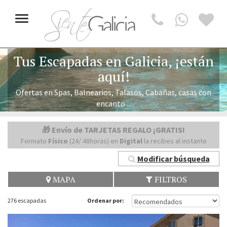
Toggle
navigation
Tus Escapadas en Galicia, ¡están
aquí!
Ofertas en Spas, Balnearios, Talasos, Cabañas, casas con
encanto ...
🎁 Envío de TARJETAS REGALO ¡GRATIS!
Formato
Físico
(24/ 48horas) en
Digital
la recibes al instante
Modificar búsqueda
MAPA
FILTROS
276 escapadas
Ordenar por: