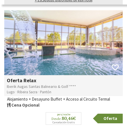
+ Escapadas disponibles de este hotel
Oferta Relax
Iberik Augas Santas Balneario & Golf ****
Lugo · Ribeira Sacra · Pantón
Alojamiento + Desayuno Buffet + Acceso al Circuito Termal
Cena Opcional
pers/noche
80,46€
Oferta
Desde
Cancelación Gratis