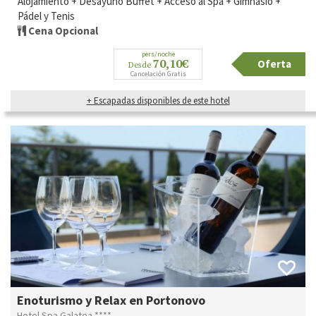
Alojamiento + Desayuno Buffet + Acceso al Spa + Gimnasio +
Pádel y Tenis
Cena Opcional
pers/noche
70,10€
Oferta
Desde
Cancelación Gratis
+ Escapadas disponibles de este hotel
Enoturismo y Relax en Portonovo
Hotel Spa Galatea ****