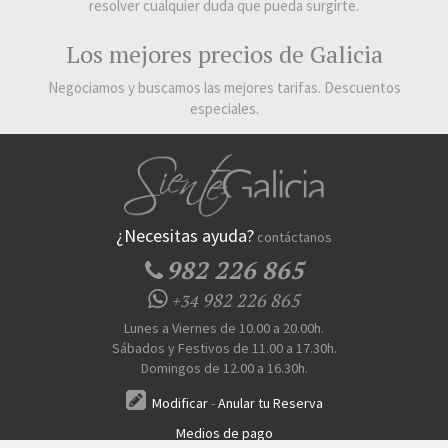
resolver cualquier duda que pueda surgirte.
Los mejores precios de Galicia
Negociamos y buscamos las mejores tarifas. Descuentos
especiales.
¿Necesitas ayuda?
contáctanos
982 226 865
982 226 865
+34
Lunes a Viernes de 10.00 a 20.00h.
Sábados y Festivos de 11.00 a 17.30h.
Domingos de 12.00 a 16.30h.
Modificar
-
Anular tu Reserva
Medios de pago