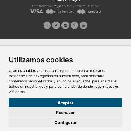
Transferencia, Pago al Hotel, Tarjeta, Teléfono
Quiénes Somos
Prensa
FAQ's
Condiciones Generales-Privacidad
Información
|
|
|
|
sobre cookies
Ayudas
|
Utilizamos cookies
SG Entornos Turísticos S.L
. Av. Vila Verde Cidade de Portugal, 25 Bajo. Lugo 27002 – España
- Licencia Agencia de viajes
N° XG.362
- C.I.F.
B-27413228
Usamos cookies y otras técnicas de rastreo para mejorar tu
Todos los derechos reservados
experiencia de navegación en nuestra web, para mostrarte
contenidos personalizados y anuncios adecuados, para analizar el
tráfico en nuestra web y para comprender de donde llegan nuestros
visitantes.
174,00 €
Aceptar
Total
No Reembolsable
Rechazar
Configurar