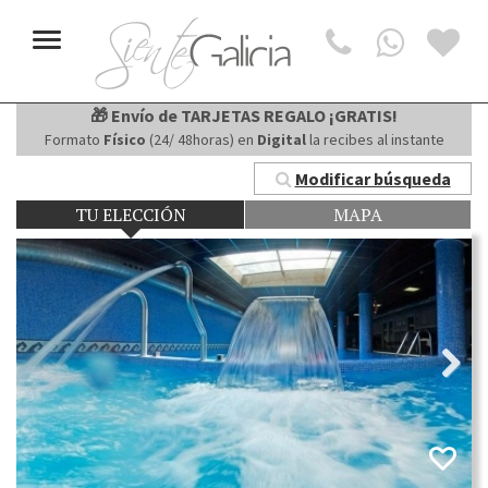
Toggle
navigation
🎁 Envío de TARJETAS REGALO ¡GRATIS!
Formato
Físico
(24/ 48horas) en
Digital
la recibes al instante
Modificar búsqueda
TU ELECCIÓN
MAPA
Next