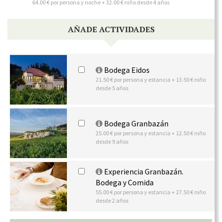
64.00 € por persona y noche + 32.00 € niño desde 4 años
AÑADE ACTIVIDADES
Bodega Eidos
21.50 € por persona y estancia + 13.50 € niño
desde 5 años
Bodega Granbazán
25.00 € por persona y estancia + 12.50 € niño
desde 9 años
Experiencia Granbazán.
Bodega y Comida
55.00 € por persona y estancia + 27.50 € niño
desde 2 años