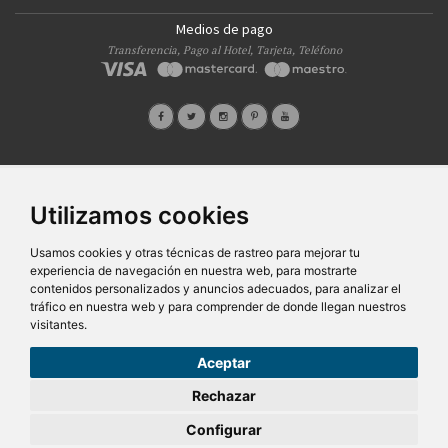
Medios de pago
Transferencia, Pago al Hotel, Tarjeta, Teléfono
Quiénes Somos
Prensa
FAQ's
Condiciones Generales-Privacidad
Información
|
|
|
|
Utilizamos cookies
sobre cookies
Ayudas
|
SG Entornos Turísticos S.L
. Av. Vila Verde Cidade de Portugal, 25 Bajo. Lugo 27002 – España
Usamos cookies y otras técnicas de rastreo para mejorar tu
- Licencia Agencia de viajes
N° XG.362
- C.I.F.
B-27413228
experiencia de navegación en nuestra web, para mostrarte
Todos los derechos reservados
contenidos personalizados y anuncios adecuados, para analizar el
tráfico en nuestra web y para comprender de donde llegan nuestros
visitantes.
Aceptar
52,50€
Desde
Rechazar
pers/noche
Configurar
RESERVAR