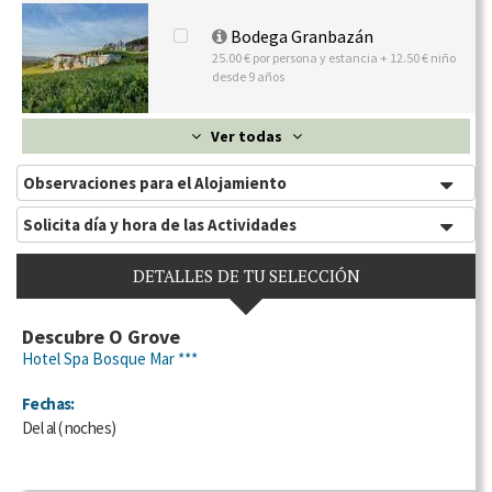
Bodega Granbazán
25.00 € por persona y estancia + 12.50 € niño
desde 9 años
Ver todas
Observaciones para el Alojamiento
Solicita día y hora de las Actividades
DETALLES DE TU SELECCIÓN
Descubre O Grove
Hotel Spa Bosque Mar ***
Fechas:
Del
al
(
noches)