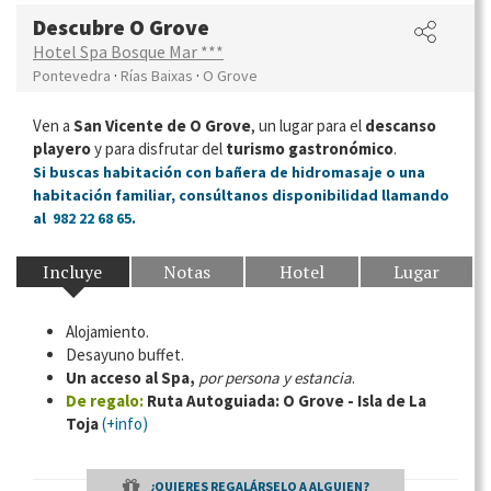
Descubre O Grove
Hotel Spa Bosque Mar ***
·
·
Pontevedra
Rías Baixas
O Grove
Ven a
San Vicente de O Grove
, un lugar para el
descanso
playero
y para disfrutar del
turismo gastronómico
.
Si buscas habitación con bañera de hidromasaje o una
habitación familiar, consúltanos disponibilidad llamando
al
982 22 68 65
.
Incluye
Notas
Hotel
Lugar
Alojamiento.
Desayuno buffet.
Un acceso al Spa,
por persona y estancia
.
De regalo:
Ruta Autoguiada: O Grove - Isla de La
Toja
(+info)
¿QUIERES REGALÁRSELO A ALGUIEN?