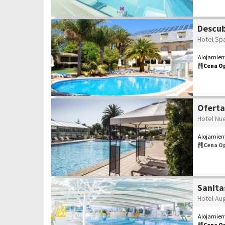
Descub
Hotel Sp
Alojamient
Cena O
Oferta
Hotel Nu
Alojamient
Cena O
Sanita
Hotel Au
Alojamient
Cena O