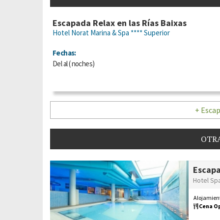
Escapada Relax en las Rías Baixas
Hotel Norat Marina & Spa **** Superior
Fechas:
Del
al
(
noches)
+ Escap
OTRA
Escapa
Hotel Sp
Alojamient
Cena O