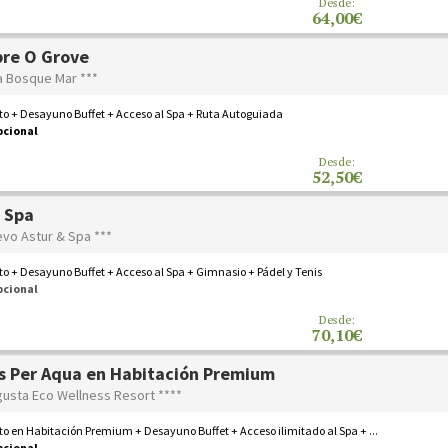
Desde:
64,00€
re O Grove
a Bosque Mar ***
o + Desayuno Buffet + Acceso al Spa + Ruta Autoguiada
pcional
Desde:
52,50€
 Spa
evo Astur & Spa ***
o + Desayuno Buffet + Acceso al Spa + Gimnasio + Pádel y Tenis
pcional
Desde:
70,10€
s Per Aqua en Habitación Premium
gusta Eco Wellness Resort ****
o en Habitación Premium + Desayuno Buffet + Acceso ilimitado al Spa + ...
pcional