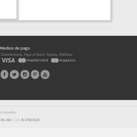
Medios de pago
Transferencia, Pago al Hotel, Tarjeta, Teléfono
s
Ayudas
|
 XG.362
- C.I.F.
B-27413228