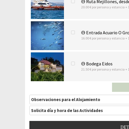
Ruta Mejillones, desd
20.00 € por persona y estancia + 
Entrada Acuario O Gr
16.00 € por persona y estancia + 
Bodega Eidos
21.50 € por persona y estancia + 
Observaciones para el Alojamiento
Solicita día y hora de las Actividades
DET