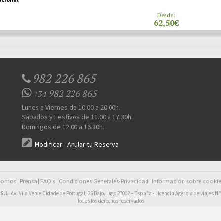
Desde:
62,50€
982 226 865
982 226 865
+34
Lunes a Viernes de 10.00 a 20.00h.
Sábados y Festivos de 11.00 a 17.30h.
Domingos de 12.00 a 16.30h.
Modificar
-
Anular tu Reserva
 Somos
Prensa
FAQ's
Condiciones Generales-Privacidad
Información sobre cookie
|
|
|
|
S.L
. Av. Vila Verde Cidade de Portugal, 25 Bajo. Lugo 27002 – España - Licencia Agencia de viajes
N°
Todos los derechos reservados