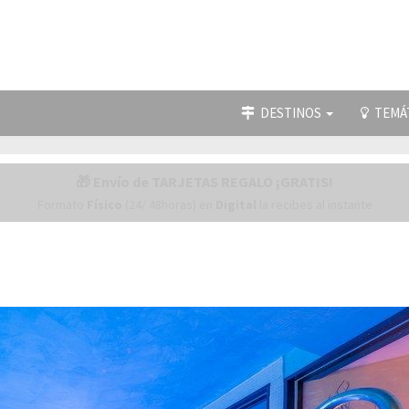
DESTINOS
TEMÁ
🎁 Envío de TARJETAS REGALO ¡GRATIS!
Formato
Físico
(24/ 48horas) en
Digital
la recibes al instante