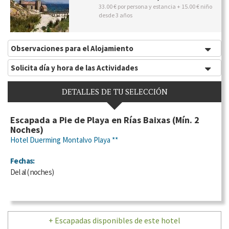
33.00 € por persona y estancia + 15.00 € niño
desde 3 años
Observaciones para el Alojamiento
Solicita día y hora de las Actividades
DETALLES DE TU SELECCIÓN
Escapada a Pie de Playa en Rías Baixas (Mín. 2
Noches)
Hotel Duerming Montalvo Playa **
Fechas:
Del
al
(
noches)
+ Escapadas disponibles de este hotel