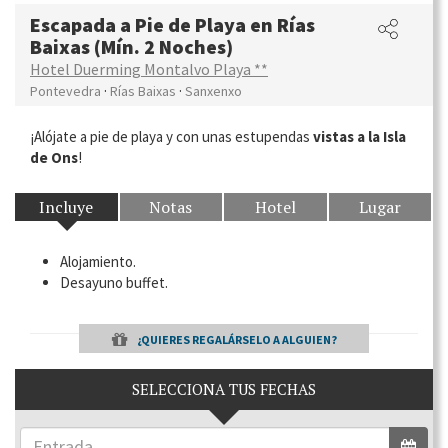
Escapada a Pie de Playa en Rías
Baixas (Mín. 2 Noches)
Hotel Duerming Montalvo Playa **
·
·
Pontevedra
Rías Baixas
Sanxenxo
¡Alójate a pie de playa y con unas estupendas
vistas a la Isla
de Ons
!
Incluye
Notas
Hotel
Lugar
Alojamiento.
Desayuno buffet.
¿QUIERES REGALÁRSELO A ALGUIEN?
SELECCIONA TUS FECHAS