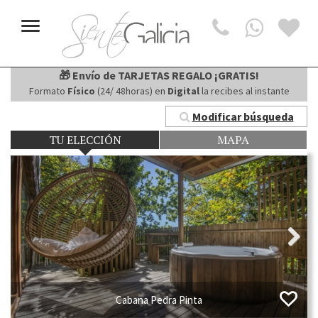
Toggle
navigation
🎁 Envío de TARJETAS REGALO ¡GRATIS!
Formato
Físico
(24/ 48horas) en
Digital
la recibes al instante
Modificar búsqueda
TU ELECCIÓN
MAPA
Next
Cabana Pedra Pinta