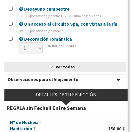
Desayuno campestre
12.50 € por persona y noche + 12.50 € niño desde 3 años
Un acceso al Circuito Spa, con vistas a la ría
39.00 € por persona y estancia
Decoración romántica
16.00 € por unidad
Ver todas
Observaciones para el Alojamiento
DETALLES DE TU SELECCIÓN
REGALA sin Fecha!! Entre Semana
Nº de Noches:
1
Habitación
1:
150,00 €