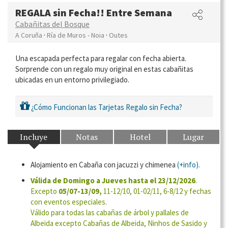
REGALA sin Fecha!! Entre Semana
Cabañitas del Bosque
·
·
A Coruña
Ría de Muros - Noia
Outes
Una escapada perfecta para regalar con fecha abierta.
Sorprende con un regalo muy original en estas cabañitas
ubicadas en un entorno privilegiado.
¿Cómo Funcionan las Tarjetas Regalo sin Fecha?
Incluye
Notas
Hotel
Lugar
Alojamiento en Cabaña con jacuzzi y chimenea
(+i​nfo).
Válida de Domingo a Jueves hasta el 23/12/2026
.
Excepto
05/07-13/09,
11-12/10, 01-02/11, 6-8/12 y fechas
con eventos especiales.
Válido para todas las cabañas de árbol y pallales de
Albeida excepto Cabañas de Albeida, Ninhos de Sasido y