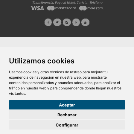
Transferencia, Pago al Hotel, Tarjeta, Teléfono
Quiénes Somos
Prensa
FAQ's
Condiciones Generales-Privacidad
Información
|
|
|
|
sobre cookies
Ayudas
|
Utilizamos cookies
SG Entornos Turísticos S.L
. Av. Vila Verde Cidade de Portugal, 25 Bajo. Lugo 27002 – España
- Licencia Agencia de viajes
N° XG.362
- C.I.F.
B-27413228
Todos los derechos reservados
Usamos cookies y otras técnicas de rastreo para mejorar tu
experiencia de navegación en nuestra web, para mostrarte
contenidos personalizados y anuncios adecuados, para analizar el
tráfico en nuestra web y para comprender de donde llegan nuestros
visitantes.
Aceptar
50,00€
Desde
Rechazar
pers/noche
Configurar
RESERVAR