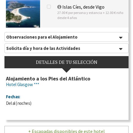
Islas Cíes, desde Vigo
27.00 € por persona y estancia + 12.00 € niño
desde 4 años
Observaciones para el Alojamiento
Solicita día y hora de las Actividades
DETALLES DE TU SELECCIÓN
Alojamiento a los Pies del Atlántico
Hotel Glasgow ***
Fechas:
Del
al
(
noches)
+ Escapadas disponibles de este hotel