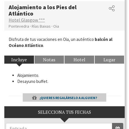
Alojamiento a los Pies del
Atlántico
Hotel Glasgow ***
·
·
Pontevedra
Rías Baixas
Oia
Disfruta de tus vacaciones en Oia, un auténtico
balcón al
Océano Atlántico
.
Incluye
Notas
Hotel
Lugar
Alojamiento.
Desayuno buffet.
¿QUIERES REGALÁRSELO A ALGUIEN?
SELECCIONA TUS FECHAS