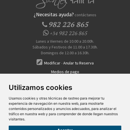
¿Necesitas ayuda?
contáctanos
982 226 865
982 226 865
+34
Lunes a Viernes de 10.00 a 20.00h.
Sábados y Festivos de 11.00 a 17.30h.
Domingos de 12.00 a 16.30h.
Modificar
-
Anular tu Reserva
Medios de pago
Transferencia, Pago al Hotel, Tarjeta, Teléfono
Utilizamos cookies
Usamos cookies y otras técnicas de rastreo para mejorar tu
experiencia de navegación en nuestra web, para mostrarte
contenidos personalizados y anuncios adecuados, para analizar el
tráfico en nuestra web y para comprender de donde llegan nuestros
visitantes.
Quiénes Somos
Prensa
FAQ's
Condiciones Generales-Privacidad
Información
|
|
|
|
sobre cookies
Ayudas
|