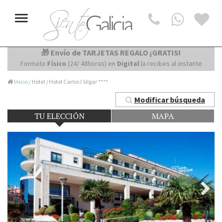
Toggle
navigation
🎁 Envío de TARJETAS REGALO ¡GRATIS!
Formato
Físico
(24/ 48horas) en
Digital
la recibes al instante
Inicio
/ Hotel / Hotel Carlos I Silgar ****
Modificar búsqueda
TU ELECCIÓN
MAPA
Next