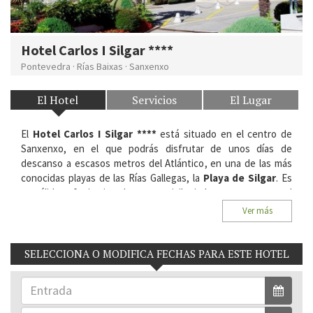
Hotel Carlos I Silgar ****
Pontevedra
·
Rías Baixas
·
Sanxenxo
El Hotel
Servicios
El Lugar
El
Hotel Carlos I Silgar ****
está situado en el centro de
Sanxenxo, en el que podrás disfrutar de unos días de
descanso a escasos metros del Atlántico, en una de las más
conocidas playas de las Rías Gallegas, la
Playa de Silgar
. Es
un cálido refugio situado en un privilegiado entorno, entre el
mar y la montaña, donde contrastan los inmensos paisajes de
Ver más
Galicia.
Situación:
C/ Vigo s/n, 36960 Sanxenxo. Rías Baixas,
SELECCIONA O MODIFICA FECHAS PARA ESTE HOTEL
Pontevedra.
Habitaciones del Hotel:
130