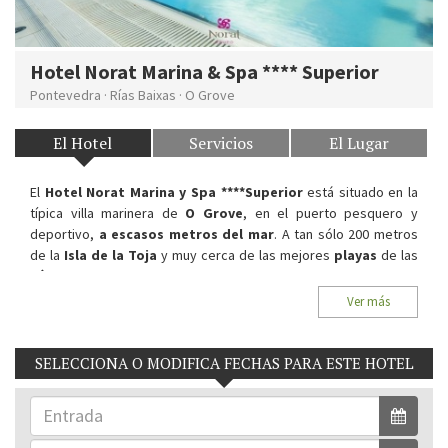
Hotel Norat Marina & Spa **** Superior
Pontevedra
·
Rías Baixas
·
O Grove
El Hotel
Servicios
El Lugar
El
Hotel Norat Marina y Spa ****Superior
está situado en la
típica villa marinera de
O Grove
, en el puerto pesquero y
deportivo,
a escasos metros del mar
. A tan sólo 200 metros
de la
Isla de la Toja
y muy cerca de las mejores
playas
de las
Rías Baixas.
Sus
modernas y recientes instalaciones
hacen que sea el
Ver más
sitio ideal para descansar en unas confortables habitaciones
amplias y luminosas
.
SELECCIONA O MODIFICA FECHAS PARA ESTE HOTEL
Situación:
Peralto 32. 36980, O Grove. Rías Baixas,
Pontevedra.
Habitaciones del Hotel:
28