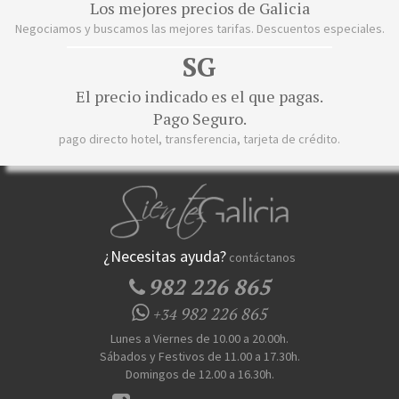
Los mejores precios de Galicia
Negociamos y buscamos las mejores tarifas. Descuentos especiales.
SG
El precio indicado es el que pagas.
Pago Seguro.
pago directo hotel, transferencia, tarjeta de crédito.
¿Necesitas ayuda?
contáctanos
982 226 865
982 226 865
+34
Lunes a Viernes de 10.00 a 20.00h.
Sábados y Festivos de 11.00 a 17.30h.
Domingos de 12.00 a 16.30h.