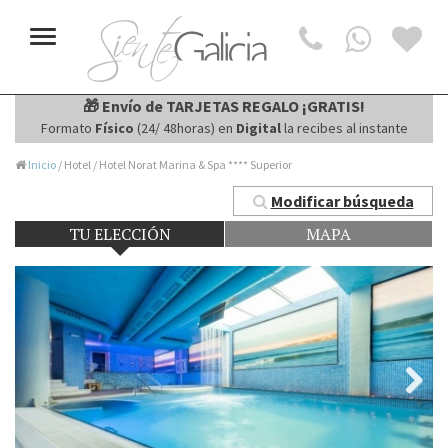
Toggle
navigation
🎁 Envío de TARJETAS REGALO ¡GRATIS!
Formato
Físico
(24/ 48horas) en
Digital
la recibes al instante
Inicio
/ Hotel / Hotel Norat Marina & Spa **** Superior
Modificar búsqueda
TU ELECCIÓN
MAPA
Next