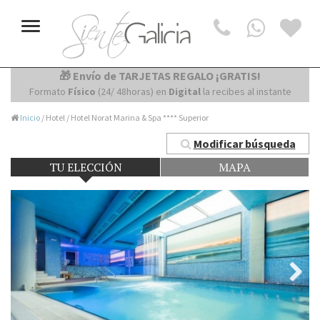
Toggle
navigation
🎁 Envío de TARJETAS REGALO ¡GRATIS!
Formato
Físico
(24/ 48horas) en
Digital
la recibes al instante
Inicio
/ Hotel / Hotel Norat Marina & Spa **** Superior
Modificar búsqueda
TU ELECCIÓN
MAPA
Next