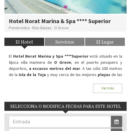
Hotel Norat Marina & Spa **** Superior
Pontevedra
·
Rías Baixas
·
O Grove
El Hotel
Servicios
El Lugar
El
Hotel Norat Marina y Spa ****Superior
está situado en la
típica villa marinera de
O Grove
, en el puerto pesquero y
deportivo,
a escasos metros del mar
. A tan sólo 200 metros
de la
Isla de la Toja
y muy cerca de las mejores
playas
de las
Rías Baixas.
Sus
modernas y recientes instalaciones
hacen que sea el
Ver más
sitio ideal para descansar en unas confortables habitaciones
amplias y luminosas
.
SELECCIONA O MODIFICA FECHAS PARA ESTE HOTEL
Situación:
Peralto 32. 36980, O Grove. Rías Baixas,
Pontevedra.
Habitaciones del Hotel:
28