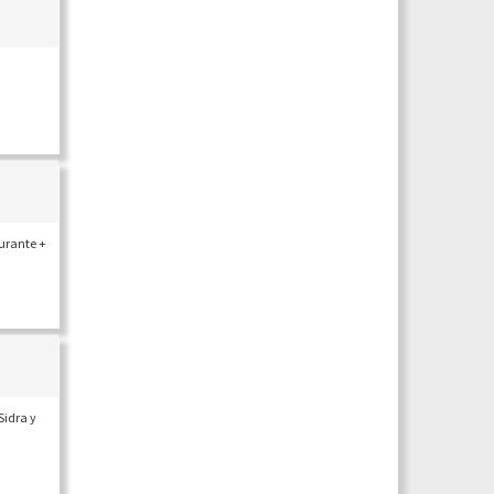
aurante +
Sidra y