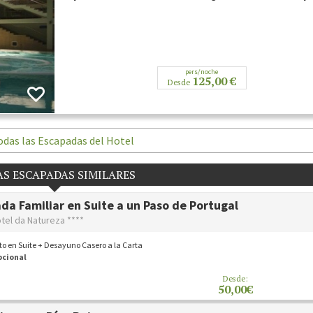
pers/noche
125,00 €
Desde
odas las Escapadas del Hotel
S ESCAPADAS SIMILARES
da Familiar en Suite a un Paso de Portugal
tel da Natureza ****
o en Suite + Desayuno Casero a la Carta
pcional
Desde:
50,00€