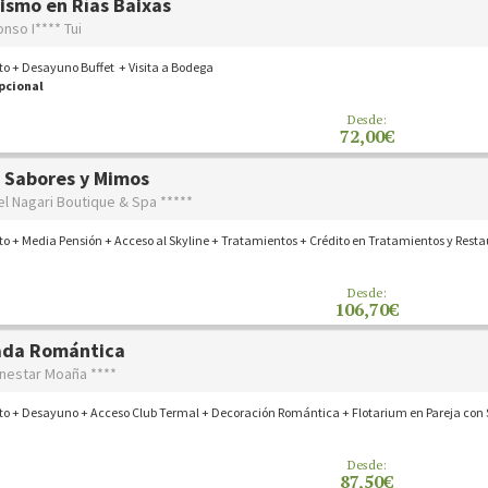
ismo en Rías Baixas
onso I**** Tui
o + Desayuno Buffet + Visita a Bodega
pcional
Desde:
72,00€
 Sabores y Mimos
el Nagari Boutique & Spa *****
o + Media Pensión + Acceso al Skyline + Tratamientos + Crédito en Tratamientos y Rest
Desde:
106,70€
ada Romántica
enestar Moaña ****
o + Desayuno + Acceso Club Termal + Decoración Romántica + Flotarium en Pareja con 
s
Desde:
87,50€