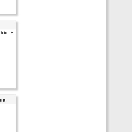
Ocio +
gua