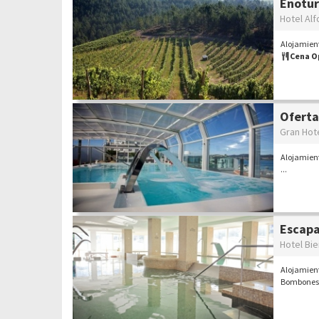
Enotur
Hotel Alf
Alojamient
Cena O
Oferta
Gran Hot
Alojamient
...
Escap
Hotel Bi
Alojamient
Bombone