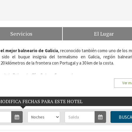
Servicios
El Lugar
a
el mejor balneario de Galicia
, reconocido también como uno de los m
ido el buque insignia del termalismo en Galicia, región balnear
a 20 kilómetros de la frontera con Portugal y a 30 km de la costa.
ndariz Balneario. Rías Baixas, Pontevedra.
Ver m
MODIFICA FECHAS PARA ESTE HOTEL
BUSC