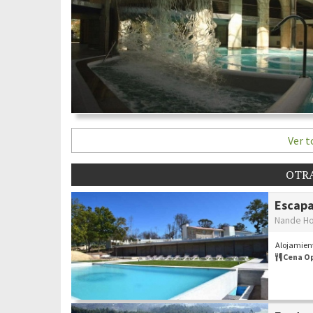
Ver t
OTRA
Escapa
Nande Ho
Alojamient
Cena O