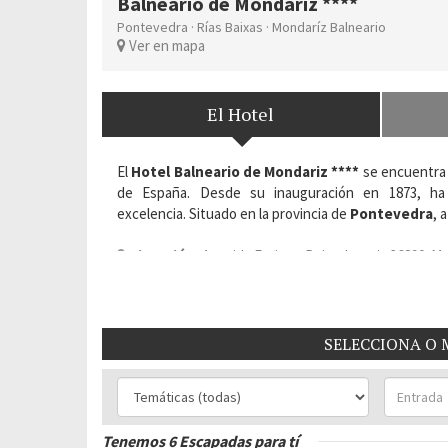
Balneario de Mondariz ****
Pontevedra
·
Rías Baixas
·
Mondaríz Balneario
Ver en mapa
El Hotel
El
Hotel Balneario de Mondariz ****
se encuentr
de España. Desde su inauguración en 1873, ha s
excelencia. Situado en la provincia de
Pontevedra
, 
Situación:
Avenida Enrique Peinador, s/n 36890. Mo
Habitaciones del Hotel:
194
SELECCIONA O 
Tenemos 6 Escapadas para tí