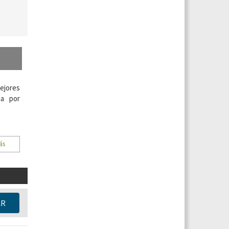
ejores
ia por
ás
AR