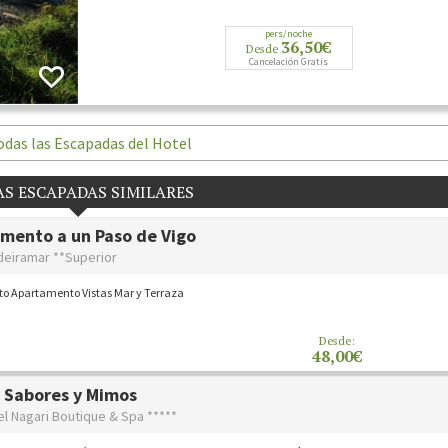
pers/noche
36,50€
Desde
Cancelación Gratis
odas las Escapadas del Hotel
S ESCAPADAS SIMILARES
mento a un Paso de Vigo
deiramar **Superior
to Apartamento Vistas Mar y Terraza
Desde:
48,00€
 Sabores y Mimos
el Nagari Boutique & Spa *****