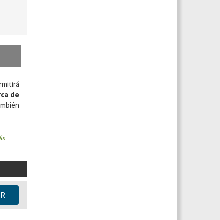
rmitirá
ca de
también
ás
AR