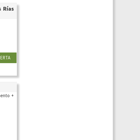
s Rías
ERTA
iento +