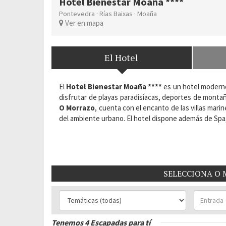
Hotel Bienestar Moaña ****
Pontevedra
·
Rías Baixas
·
Moaña
Ver en mapa
El Hotel
El
Hotel Bienestar Moaña ****
es un hotel moderno 
disfrutar de playas paradisíacas, deportes de montañ
O Morrazo
, cuenta con el encanto de las villas mari
del ambiente urbano. El hotel dispone además de Spa,
Situación:
Calle Donato Bernárdez Sotelo nº 5. 36
Habitaciones del Hotel:
51
SELECCIONA O 
Tenemos 4 Escapadas para tí