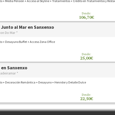
o + Media Pensión + Acceso al Skyline + Tratamientos + Crédito en Tratamientos y Rest
Desde:
106,70€
 Junto al Mar en Sanxenxo
Son Do Mar *
to + Desayuno Buffet + Acceso Zona Office
Desde:
25,00€
 en Sanxenxo
nadeiramar *
to + Decoración Romántica + Desayuno + Hervidor y Detalle Dulce
Desde:
22,50€