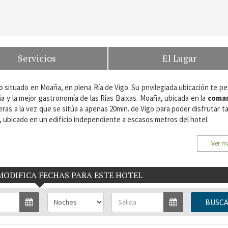
Servicios
El Lugar
situado en Moaña, en plena Ría de Vigo. Su privilegiada ubicación te pe
a y la mejor gastronomía de las Rías Baixas. Moaña, ubicada en la
comar
neras a la vez que se sitúa a apenas 20min. de Vigo para poder disfrutar 
 ubicado en un edificio independiente a escasos metros del hotel.
959, Moaña. Rías Baixas, Pontevedra.
Ver m
MODIFICA FECHAS PARA ESTE HOTEL
BUSC