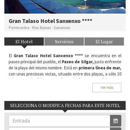
Gran Talaso Hotel Sanxenxo ****
Pontevedra
·
Rías Baixas
·
Sanxenxo
El Hotel
Servicios
El Lugar
El
Gran Talaso Hotel Sanxenxo ****
se encuentra en el
paseo principal del pueblo, el
Paseo de Silgar,
justo enfrente
de la playa del mismo nombre. Está en
primera línea de mar,
con unas preciosas vistas, situado entre dos playas, a sólo 10
minutos a pie del centro urbano de Sanxenxo y del puerto
deportivo.
Ver más
Situación:
Paseo Praia de Silgar, 3. 36960, Sanxenxo. Rías
Baixas, Pontevedra.
SELECCIONA O MODIFICA FECHAS PARA ESTE HOTEL
Habitaciones del Hotel:
97