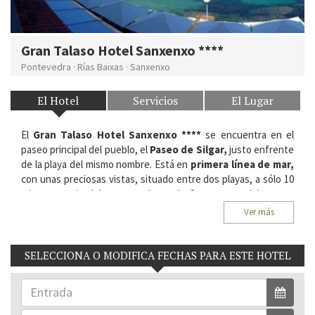
Gran Talaso Hotel Sanxenxo ****
Pontevedra
·
Rías Baixas
·
Sanxenxo
El Hotel
Servicios
El Lugar
El
Gran Talaso Hotel Sanxenxo ****
se encuentra en el
paseo principal del pueblo, el
Paseo de Silgar,
justo enfrente
de la playa del mismo nombre. Está en
primera línea de mar,
con unas preciosas vistas, situado entre dos playas, a sólo 10
minutos a pie del centro urbano de Sanxenxo y del puerto
deportivo.
Ver más
Situación:
Paseo Praia de Silgar, 3. 36960, Sanxenxo. Rías
Baixas, Pontevedra.
SELECCIONA O MODIFICA FECHAS PARA ESTE HOTEL
Habitaciones del Hotel:
97