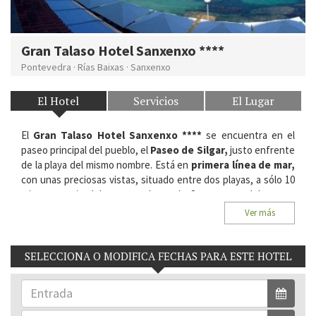
Gran Talaso Hotel Sanxenxo ****
Pontevedra
·
Rías Baixas
·
Sanxenxo
El Hotel
Servicios
El Lugar
El
Gran Talaso Hotel Sanxenxo ****
se encuentra en el
paseo principal del pueblo, el
Paseo de Silgar,
justo enfrente
de la playa del mismo nombre. Está en
primera línea de mar,
con unas preciosas vistas, situado entre dos playas, a sólo 10
minutos a pie del centro urbano de Sanxenxo y del puerto
deportivo.
Ver más
Situación:
Paseo Praia de Silgar, 3. 36960, Sanxenxo. Rías
Baixas, Pontevedra.
SELECCIONA O MODIFICA FECHAS PARA ESTE HOTEL
Habitaciones del Hotel:
97