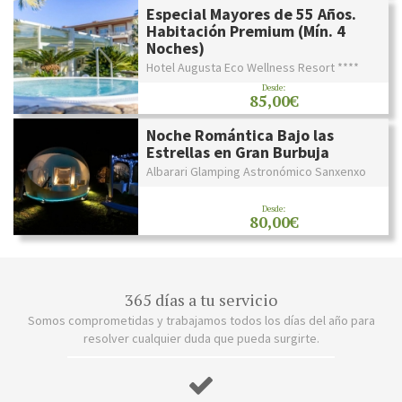
Especial Mayores de 55 Años.
Habitación Premium (Mín. 4
Noches)
Hotel Augusta Eco Wellness Resort ****
Desde:
85,00€
Noche Romántica Bajo las
Estrellas en Gran Burbuja
Albarari Glamping Astronómico Sanxenxo
Desde:
80,00€
365 días a tu servicio
Somos comprometidas y trabajamos todos los días del año para
resolver cualquier duda que pueda surgirte.