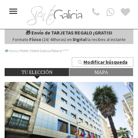
Toggle
navigation
🎁 Envío de TARJETAS REGALO ¡GRATIS!
Formato
Físico
(24/ 48horas) en
Digital
la recibes al instante
Inicio
/ Hotel / Hotel Galicia Palace ****
Modificar búsqueda
TU ELECCIÓN
MAPA
Next