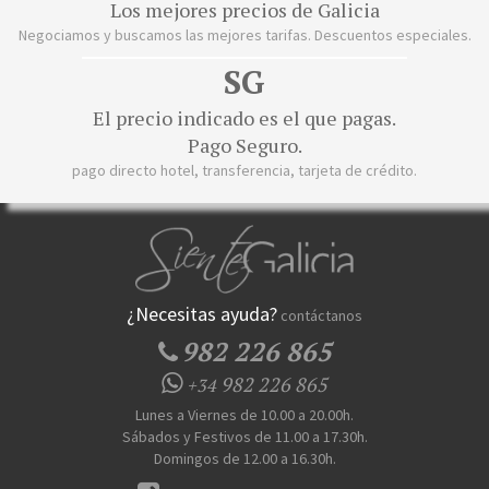
Los mejores precios de Galicia
Negociamos y buscamos las mejores tarifas. Descuentos especiales.
SG
El precio indicado es el que pagas.
Pago Seguro.
pago directo hotel, transferencia, tarjeta de crédito.
¿Necesitas ayuda?
contáctanos
982 226 865
982 226 865
+34
Lunes a Viernes de 10.00 a 20.00h.
Sábados y Festivos de 11.00 a 17.30h.
Domingos de 12.00 a 16.30h.