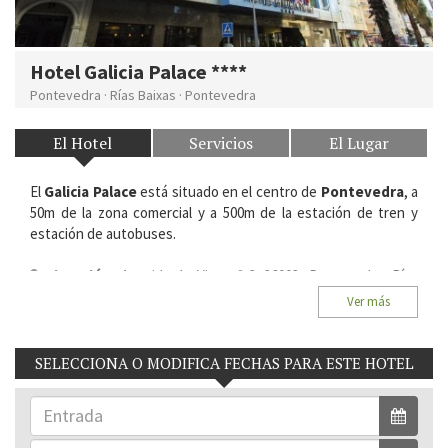
Hotel Galicia Palace ****
Pontevedra
·
Rías Baixas
·
Pontevedra
El Hotel
Servicios
El Lugar
El
Galicia Palace
está situado en el centro de
Pontevedra
, a
50m de la zona comercial y a 500m de la estación de tren y
estación de autobuses.
Situación:
Avenida de Vigo nº 3. 36003, Pontevedra. Rías
Baixas.
Ver más
Habitaciones del Hotel:
85
SELECCIONA O MODIFICA FECHAS PARA ESTE HOTEL