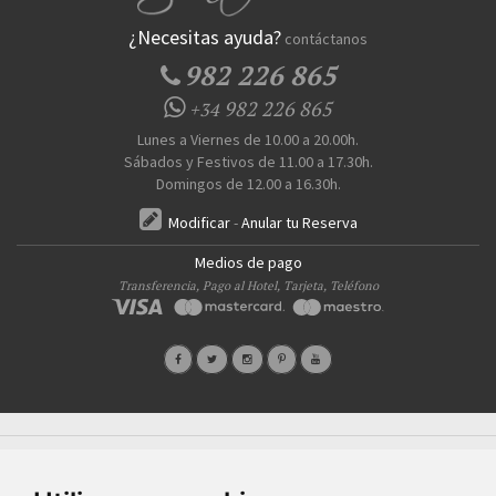
¿Necesitas ayuda?
contáctanos
982 226 865
982 226 865
+34
Lunes a Viernes de 10.00 a 20.00h.
Sábados y Festivos de 11.00 a 17.30h.
Domingos de 12.00 a 16.30h.
Modificar
-
Anular tu Reserva
Medios de pago
Transferencia, Pago al Hotel, Tarjeta, Teléfono
Quiénes Somos
Prensa
FAQ's
Condiciones Generales-Privacidad
Información
|
|
|
|
sobre cookies
Ayudas
|