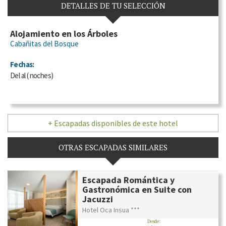
DETALLES DE TU SELECCIÓN
Alojamiento en los Árboles
Cabañitas del Bosque
Fechas:
Del
al
(
noches)
+ Escapadas disponibles de este hotel
OTRAS ESCAPADAS SIMILARES
Escapada Romántica y
Gastronómica en Suite con
Jacuzzi
Hotel Oca Insua ***
Desde: