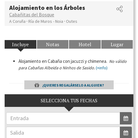
Alojamiento en los Árboles
Cabañitas del Bosque
·
·
A Coruña
Ría de Muros - Noia
Outes
Incluye
Notas
Hotel
Lugar
Alojamiento en Cabaña con jacuzzi y chimenea.
No válido
para Cabañas Albeida o Ninhos de Sasido.
(+info)
¿QUIERES REGALÁRSELO A ALGUIEN?
SELECCIONA TUS FECHAS