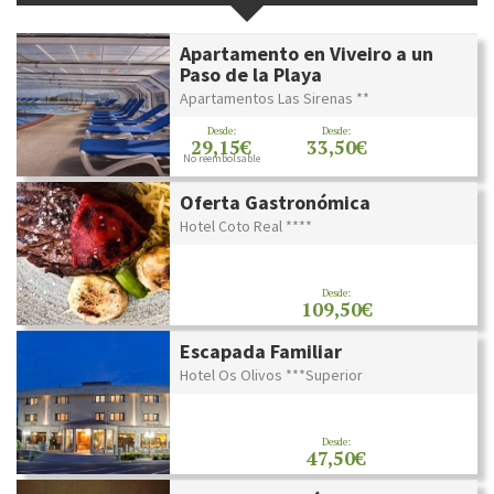
Apartamento en Viveiro a un
Paso de la Playa
Apartamentos Las Sirenas **
Desde:
Desde:
29,15€
33,50€
No reembolsable
Oferta Gastronómica
Hotel Coto Real ****
Desde:
109,50€
Escapada Familiar
Hotel Os Olivos ***Superior
Desde:
47,50€