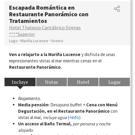
Escapada Romántica en
Restaurante Panorámico con
Tratamientos
Hotel Thalasso Cantábrico Sirenas
****Superior
·
·
Lugo
Mariña Lucense
Viveiro
Ven a relajarte a la Mariña Lucense
y disfruta de unas
impresionantes vistas al mar mientras cenas en el
Restaurante Panorámico.
Incluye
Notas
Hotel
Lugar
Alojamiento.
Media pensión:
Desayuno buffet +
Cena con Menú
Degustación, en el Restaurante Panorámico
con
vistas al mar,
incluye agua
(+info).
Un acceso al Baño Termal,
por persona y noche
alojado.