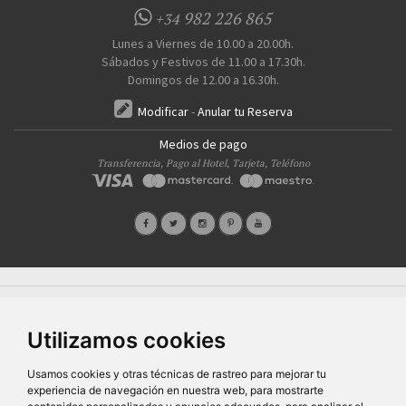
982 226 865
+34
Lunes a Viernes de 10.00 a 20.00h.
Sábados y Festivos de 11.00 a 17.30h.
Domingos de 12.00 a 16.30h.
Modificar
-
Anular tu Reserva
Medios de pago
Transferencia, Pago al Hotel, Tarjeta, Teléfono
Quiénes Somos
Prensa
FAQ's
Condiciones Generales-Privacidad
Información
|
|
|
|
sobre cookies
Ayudas
|
Utilizamos cookies
SG Entornos Turísticos S.L
. Av. Vila Verde Cidade de Portugal, 25 Bajo. Lugo 27002 – España
- Licencia Agencia de viajes
N° XG.362
- C.I.F.
B-27413228
Todos los derechos reservados
Usamos cookies y otras técnicas de rastreo para mejorar tu
experiencia de navegación en nuestra web, para mostrarte