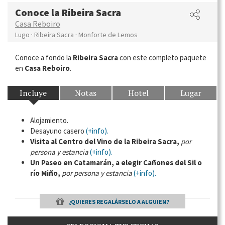
Conoce la Ribeira Sacra
Casa Reboiro
·
·
Lugo
Ribeira Sacra
Monforte de Lemos
Conoce a fondo la
Ribeira Sacra
con este completo paquete
en
Casa Reboiro
.
Incluye
Notas
Hotel
Lugar
Alojamiento.
Desayuno casero
(+info).
Visita al Centro del Vino de la Ribeira Sacra,
por
persona y estancia
(+info).
Un Paseo en Catamarán, a elegir Cañones del Sil o
río Miño,
por persona y estancia
(+info).
¿QUIERES REGALÁRSELO A ALGUIEN?