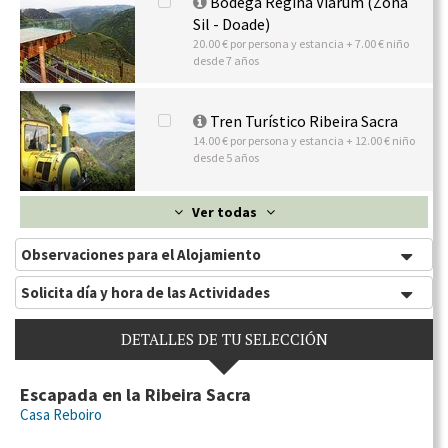
Bodega Regina Viarum (Zona
Sil - Doade)
20.00 € por persona y estancia + 7.00 € niño
desde 7 años
Tren Turístico Ribeira Sacra
14.00 € por persona y estancia + 12.00 € niño
desde 5 años
Ver todas
Observaciones para el Alojamiento
Solicita día y hora de las Actividades
DETALLES DE TU SELECCIÓN
Escapada en la Ribeira Sacra
Casa Reboiro