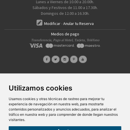
Lunes a Viernes de 10.00 a 20.00h.
Sábados y Festivos de 11.00 a 17.30h.
Domingos de 12.00 a 16.30h.
Modificar
-
Anular tu Reserva
Medios de pago
Transferencia, Pago al Hotel, Tarjeta, Teléfono
Quiénes Somos
Prensa
FAQ's
Condiciones Generales-Privacidad
Información
|
|
|
|
Utilizamos cookies
sobre cookies
Ayudas
|
SG Entornos Turísticos S.L
. Av. Vila Verde Cidade de Portugal, 25 Bajo. Lugo 27002 – España
Usamos cookies y otras técnicas de rastreo para mejorar tu
- Licencia Agencia de viajes
N° XG.362
- C.I.F.
B-27413228
experiencia de navegación en nuestra web, para mostrarte
Todos los derechos reservados
contenidos personalizados y anuncios adecuados, para analizar el
tráfico en nuestra web y para comprender de donde llegan nuestros
visitantes.