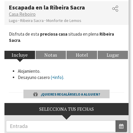
Escapada en la Ribeira Sacra
Casa Reboiro
·
·
Lugo
Ribeira Sacra
Monforte de Lemos
Disfruta de esta
preciosa casa
situada en plena
Ribeira
Sacra
.
Incluye
Notas
Hotel
Lugar
Alojamiento.
Desayuno casero
(+info).
¿QUIERES REGALÁRSELO A ALGUIEN?
SELECCIONA TUS FECHAS