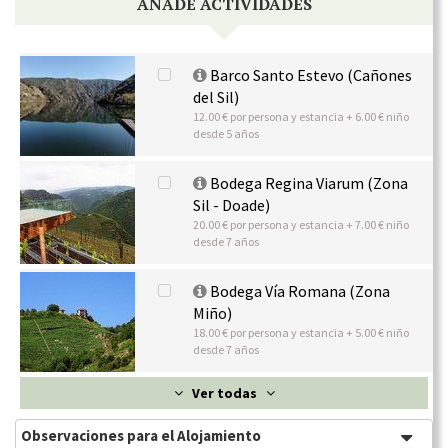
AÑADE ACTIVIDADES
Barco Santo Estevo (Cañones
del Sil)
12.00 € por persona y estancia + 6.00 € niño
desde 5 años
Bodega Regina Viarum (Zona
Sil - Doade)
20.00 € por persona y estancia + 7.00 € niño
desde 7 años
Bodega Vía Romana (Zona
Miño)
18.00 € por persona y estancia + 5.00 € niño
desde 7 años
Ver todas
Observaciones para el Alojamiento