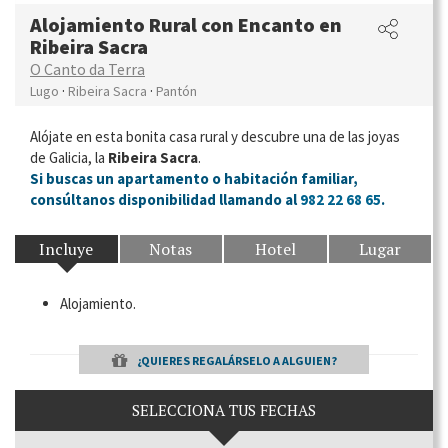
Alojamiento Rural con Encanto en
Ribeira Sacra
O Canto da Terra
·
·
Lugo
Ribeira Sacra
Pantón
Alójate en esta bonita casa rural y descubre una de las joyas
de Galicia, la
Ribeira Sacra
.
Si buscas un apartamento o habitación familiar,
consúltanos disponibilidad llamando al
982 22 68 65
.
Incluye
Notas
Hotel
Lugar
Alojamiento.
¿QUIERES REGALÁRSELO A ALGUIEN?
SELECCIONA TUS FECHAS