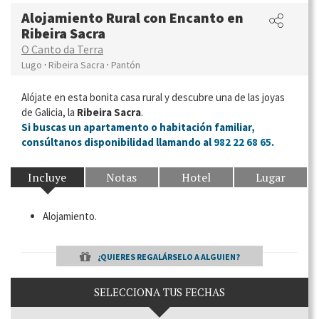
Alojamiento Rural con Encanto en
Ribeira Sacra
O Canto da Terra
·
·
Lugo
Ribeira Sacra
Pantón
Alójate en esta bonita casa rural y descubre una de las joyas
de Galicia, la
Ribeira Sacra
.
Si buscas un apartamento o habitación familiar,
consúltanos disponibilidad llamando al
982 22 68 65
.
Incluye
Notas
Hotel
Lugar
Alojamiento.
¿QUIERES REGALÁRSELO A ALGUIEN?
SELECCIONA TUS FECHAS