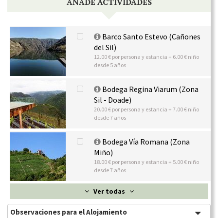
AÑADE ACTIVIDADES
Barco Santo Estevo (Cañones
del Sil)
12.00 € por persona y estancia + 6.00 € niño
desde 5 años
Bodega Regina Viarum (Zona
Sil - Doade)
20.00 € por persona y estancia + 7.00 € niño
desde 7 años
Bodega Vía Romana (Zona
Miño)
18.00 € por persona y estancia + 5.00 € niño
desde 7 años
Ver todas
Observaciones para el Alojamiento