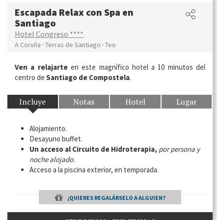
Escapada Relax con Spa en
Santiago
Hotel Congreso ****
·
·
A Coruña
Terras de Santiago
Teo
Ven a relajarte
en este magnífico hotel a 10 minutos del
centro de
Santiago de Compostela
.
Incluye
Notas
Hotel
Lugar
Alojamiento.
Desayuno buffet.
Un acceso al Circuito de Hidroterapia,
por persona y
noche alojado.
Acceso a la piscina exterior, en temporada.
¿QUIERES REGALÁRSELO A ALGUIEN?