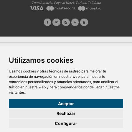
Transferencia, Pago al Hotel, Tarjeta, Teléfono
Quiénes Somos
Prensa
FAQ's
Condiciones Generales-Privacidad
Información
|
|
|
|
sobre cookies
Ayudas
|
Utilizamos cookies
SG Entornos Turísticos S.L
. Av. Vila Verde Cidade de Portugal, 25 Bajo. Lugo 27002 – España
- Licencia Agencia de viajes
N° XG.362
- C.I.F.
B-27413228
Todos los derechos reservados
Usamos cookies y otras técnicas de rastreo para mejorar tu
experiencia de navegación en nuestra web, para mostrarte
contenidos personalizados y anuncios adecuados, para analizar el
tráfico en nuestra web y para comprender de donde llegan nuestros
visitantes.
Aceptar
56,50€
Desde
Rechazar
pers/noche
Configurar
RESERVAR