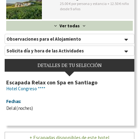
25.00 € por persona y estancia + 12.50 € niño
desde 9 años
Ver todas
Observaciones para el Alojamiento
Solicita día y hora de las Actividades
DETALLES DE TU SELECCIÓN
Escapada Relax con Spa en Santiago
Hotel Congreso ****
Fechas:
Del
al
(
noches)
+ Escapadas disponibles de este hotel