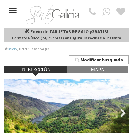
Toggle
navigation
🎁 Envío de TARJETAS REGALO ¡GRATIS!
Formato
Físico
(24/ 48horas) en
Digital
la recibes al instante
Inicio
/ Hotel / Casa do Agro
Modificar búsqueda
TU ELECCIÓN
MAPA
Next