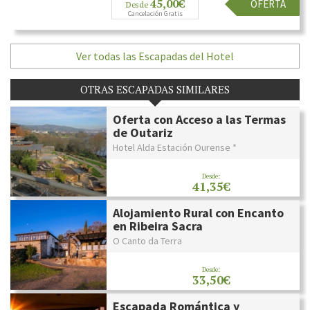
45,00€
OFERTA
Desde
Cancelación Gratis
Ver todas las Escapadas del Hotel
OTRAS ESCAPADAS SIMILARES
Oferta con Acceso a las Termas
de Outariz
Hotel Alda Estación Ourense *
Desde:
41,35€
Alojamiento Rural con Encanto
en Ribeira Sacra
O Canto da Terra
Desde:
33,50€
Escapada Romántica y