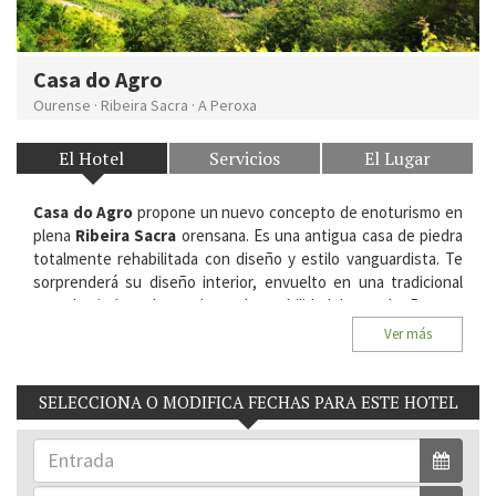
Casa do Agro
Ourense
·
Ribeira Sacra
·
A Peroxa
El Hotel
Servicios
El Lugar
Casa do Agro
propone un nuevo concepto de enoturismo en
plena
Ribeira Sacra
orensana. Es una antigua casa de piedra
totalmente rehabilitada con diseño y estilo vanguardista.
Te
sorprenderá su diseño interior, envuelto en una tradicional
casa de piedra, aderezado con la amabilidad de sus dueños.
Ver más
Situación:
A Peroxa, 68. 32150, Ourense. Ribeira Sacra,
Ourense.
SELECCIONA O MODIFICA FECHAS PARA ESTE HOTEL
Habitaciones del Hotel:
7