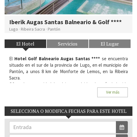
Iberik Augas Santas Balneario & Golf ****
Lugo
·
Ribeira Sacra
·
Pantón
El Hotel
Servicios
El Lugar
El
Hotel Golf Balneario Augas Santas ****
se encuentra
situado en el sur de la provincia de Lugo, en el municipio de
Pantón, a unos 8 km de Monforte de Lemos, en la Ribeira
Sacra.
Ofrece la oportunidad de relajarse y olvidar el estrés de la vida
cotidiana en las
aguas mineromedicinales del circuito
Ver más
termal
y con tratamientos de belleza, hidroterapia, sesiones
de relajación y masaje.
Las aguas con las que cuenta son sulfuradas, bicarbonatadas,
SELECCIONA O MODIFICA FECHAS PARA ESTE HOTEL
sódicas, y fluoradas, indicadas en procesos
reumatológicos,
dermatológicos, respiratorios
. Manan entre 16ºC y 24,5ºC.
Situación:
Lg. Os Baños, s/n. 27430 Pantón. Ribeira Sacra.