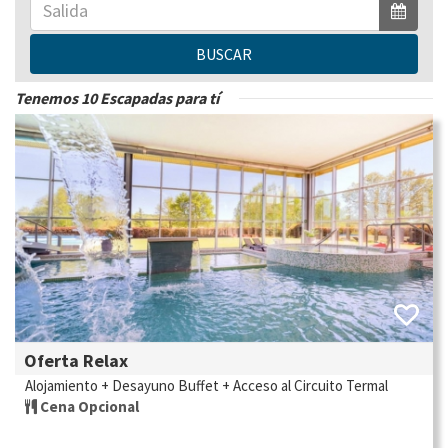
Lugo.
BUSCAR
Habitaciones del Hotel:
105
Tenemos 10 Escapadas para tí
Oferta Relax
Alojamiento + Desayuno Buffet + Acceso al Circuito Termal
Cena Opcional