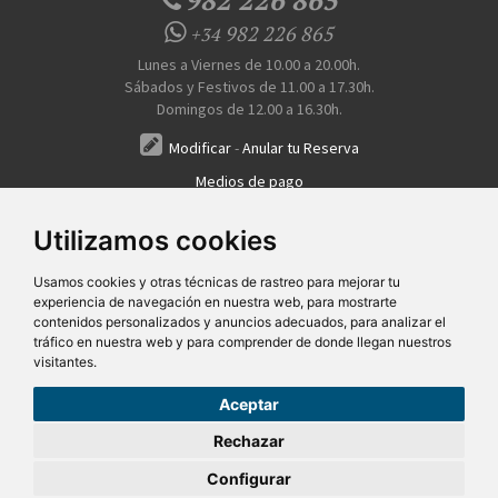
982 226 865
+34
Lunes a Viernes de 10.00 a 20.00h.
Sábados y Festivos de 11.00 a 17.30h.
Domingos de 12.00 a 16.30h.
Modificar
-
Anular tu Reserva
Medios de pago
Transferencia, Pago al Hotel, Tarjeta, Teléfono
Utilizamos cookies
Usamos cookies y otras técnicas de rastreo para mejorar tu
experiencia de navegación en nuestra web, para mostrarte
contenidos personalizados y anuncios adecuados, para analizar el
tráfico en nuestra web y para comprender de donde llegan nuestros
visitantes.
Quiénes Somos
Prensa
FAQ's
Condiciones Generales-Privacidad
Información
|
|
|
|
sobre cookies
Ayudas
|
Aceptar
SG Entornos Turísticos S.L
. Av. Vila Verde Cidade de Portugal, 25 Bajo. Lugo 27002 – España
- Licencia Agencia de viajes
N° XG.362
- C.I.F.
B-27413228
Rechazar
Desde
Todos los derechos reservados
55,46 €
VER ESCAPADAS
Configurar